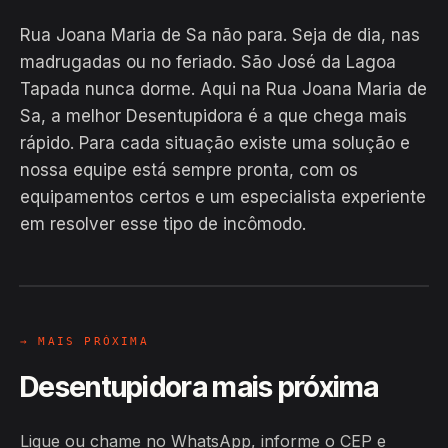
Rua Joana Maria de Sa não para. Seja de dia, nas
madrugadas ou no feriado. São José da Lagoa
Tapada nunca dorme. Aqui na Rua Joana Maria de
Sa, a melhor Desentupidora é a que chega mais
rápido. Para cada situação existe uma solução e
nossa equipe está sempre pronta, com os
EM CAMPO
equipamentos certos e um especialista experiente
Hiroshiro · Rua Joana Maria de Sa,
em resolver esse tipo de incômodo.
São José da Lagoa Tapada
24H
→ MAIS PRÓXIMA
Desentupidora mais próxima
Ligue ou chame no WhatsApp, informe o CEP e