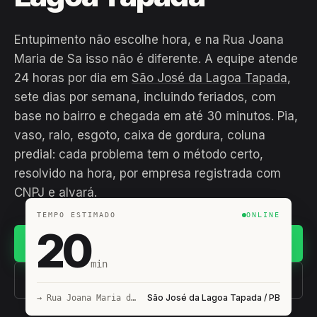
Entupimento não escolhe hora, e na Rua Joana
Maria de Sa isso não é diferente. A equipe atende
24 horas por dia em
São José da Lagoa Tapada
,
sete dias por semana, incluindo feriados, com
base no bairro e chegada em até 30 minutos. Pia,
vaso, ralo, esgoto, caixa de gordura, coluna
predial: cada problema tem o método certo,
resolvido na hora, por empresa registrada com
CNPJ e alvará.
TEMPO ESTIMADO
ONLINE
20
Chamar no WhatsApp
min
(11) 93407-8838
São José da Lagoa Tapada / PB
→ Rua Joana Maria de Sa