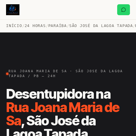
INÍCIO
/
24 HORAS
/
PARAÍBA
/
SÃO JOSÉ DA LAGOA TAPADA
/
RUA JOANA MARIA DE SA · SÃO JOSÉ DA LAGOA
TAPADA / PB — 24H
Desentupidora na
Rua Joana Maria de
Sa
, São José da
Lagoa Tapada