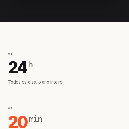
EQUIPE HIROSHIRO
EM CAMPO
01
24
h
Todos os dias, o ano inteiro.
02
20
min