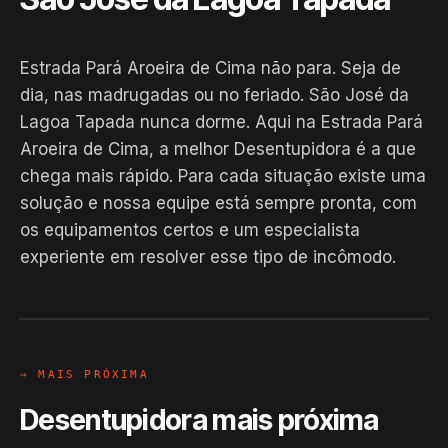
Estrada Pará Aroeira de Cima não para. Seja de
dia, nas madrugadas ou no feriado. São José da
Lagoa Tapada nunca dorme. Aqui na Estrada Pará
Aroeira de Cima, a melhor Desentupidora é a que
chega mais rápido. Para cada situação existe uma
solução e nossa equipe está sempre pronta, com
EM CAMPO
os equipamentos certos e um especialista
Hiroshiro · Estrada Pará Aroeira de
experiente em resolver esse tipo de incômodo.
Cima, São José da Lagoa Tapada
24H
→ MAIS PRÓXIMA
Desentupidora mais próxima