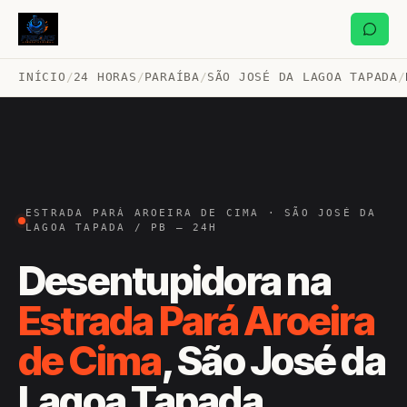
INÍCIO
/
24 HORAS
/
PARAÍBA
/
SÃO JOSÉ DA LAGOA TAPADA
/
ESTRADA PARÁ AROEIRA DE CIMA · SÃO JOSÉ DA
LAGOA TAPADA / PB — 24H
Desentupidora na
Estrada Pará Aroeira
de Cima
, São José da
Lagoa Tapada