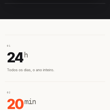
EQUIPE HIROSHIRO
EM CAMPO
01
24
h
Todos os dias, o ano inteiro.
02
20
min