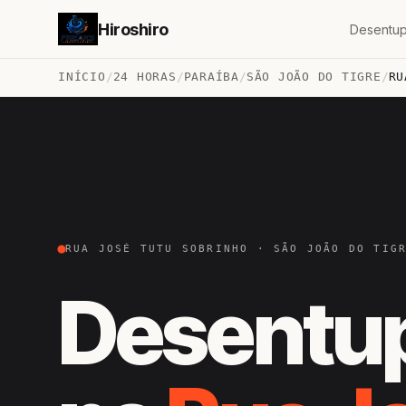
Hiroshiro
Desentup
INÍCIO
/
24 HORAS
/
PARAÍBA
/
SÃO JOÃO DO TIGRE
/
RU
RUA JOSÉ TUTU SOBRINHO · SÃO JOÃO DO TIG
Desentu