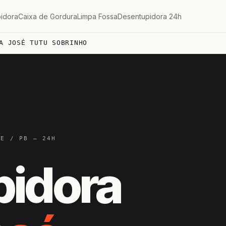
idora
Caixa de Gordura
Limpa Fossa
Desentupidora 24h
A JOSÉ TUTU SOBRINHO
RE / PB — 24H
pidora