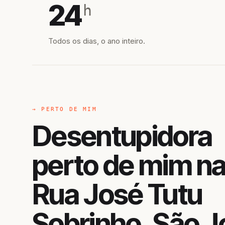
24
h
Todos os dias, o ano inteiro.
→ PERTO DE MIM
Desentupidora
perto de mim n
Rua José Tutu
Sobrinho, São J