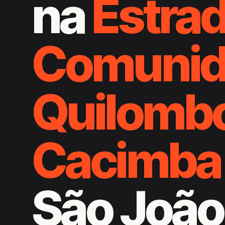
na
Estrad
Comunid
Quilomb
Cacimba
São João