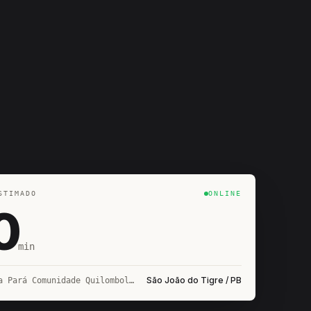
STIMADO
ONLINE
0
min
São João do Tigre / PB
→ Estrada Pará Comunidade Quilombola Cacimba Nova