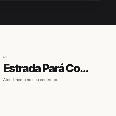
IROSHIRO
EM CAMPO
03
Estrada Pará Comunidade Quilombola Cacimba Nova
Atendimento no seu endereço.