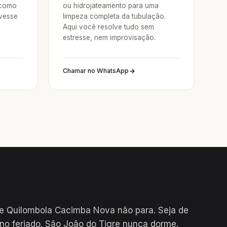
 como
ou hidrojateamento para uma
vesse
limpeza completa da tubulação.
Aqui você resolve tudo sem
estresse, nem improvisação.
Chamar no WhatsApp
e Quilombola Cacimba Nova não para. Seja de
no feriado. São João do Tigre nunca dorme.