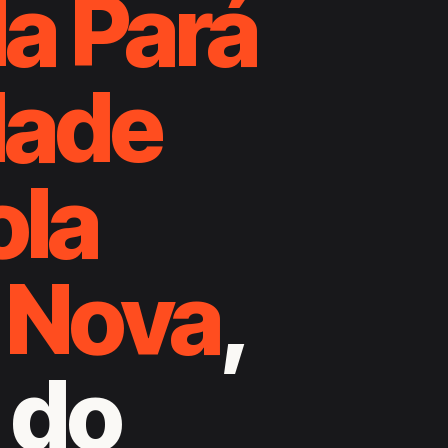
a Pará
ade
ola
 Nova
,
 do