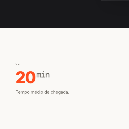
EQUIPE H
02
20
min
Tempo médio de chegada.