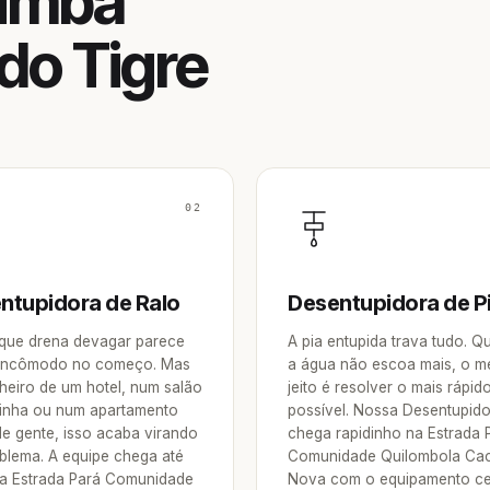
cimba
do Tigre
02
ntupidora de Ralo
Desentupidora de P
 que drena devagar parece
A pia entupida trava tudo. 
incômodo no começo. Mas
a água não escoa mais, o m
heiro de um hotel, num salão
jeito é resolver o mais rápid
inha ou num apartamento
possível. Nossa Desentupid
de gente, isso acaba virando
chega rapidinho na Estrada 
blema. A equipe chega até
Comunidade Quilombola Ca
a Estrada Pará Comunidade
Nova com o equipamento ce