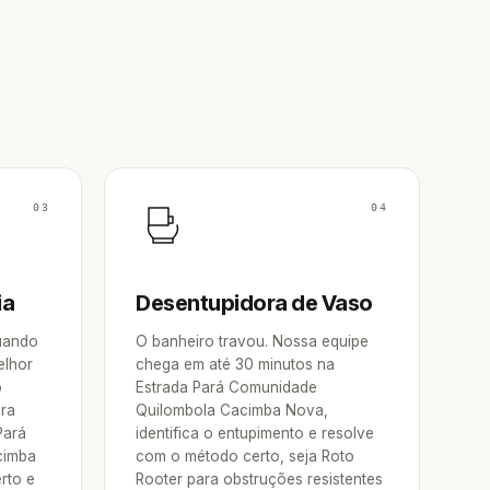
03
04
ia
Desentupidora de Vaso
Quando
O banheiro travou. Nossa equipe
elhor
chega em até 30 minutos na
o
Estrada Pará Comunidade
ora
Quilombola Cacimba Nova,
Pará
identifica o entupimento e resolve
cimba
com o método certo, seja Roto
rto e
Rooter para obstruções resistentes