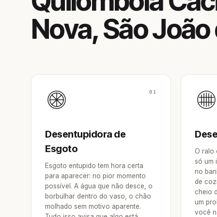
Quilombola Ca
Nova, São João 
01
Desentupidora de
Dese
Esgoto
O ralo
só um 
Esgoto entupido tem hora certa
no ban
para aparecer: no pior momento
de coz
possível. A água que não desce, o
cheio 
borbulhar dentro do vaso, o chão
um pro
molhado sem motivo aparente.
você n
Tudo isso avisa que algo está