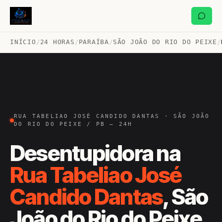
INÍCIO
/
24 HORAS
/
PARAÍBA
/
SÃO JOÃO DO RIO DO PEIXE
/
RUA TABELIAO JOSÉ CANDIDO DANTAS · SÃO JOÃO
DO RIO DO PEIXE / PB — 24H
Desentupidora na
Rua Tabeliao José
Candido Dantas
, São
João do Rio do Peixe