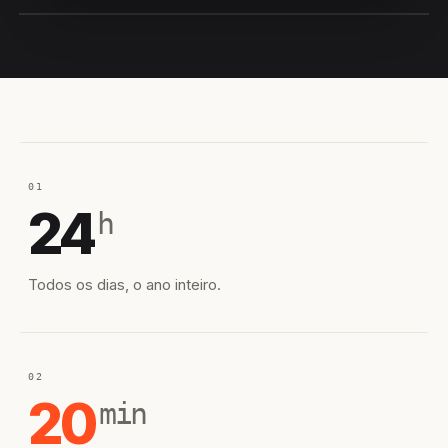
EQUIPE HIROSHIRO
EM CAMPO
01
24
h
Todos os dias, o ano inteiro.
02
20
min