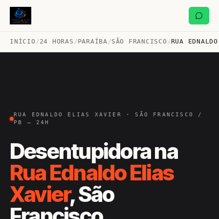
INÍCIO
/
24 HORAS
/
PARAÍBA
/
SÃO FRANCISCO
/
RUA EDNALDO
RUA EDNALDO ELIAS XAVIER · SÃO FRANCISCO /
PB — 24H
Desentupidora na
Rua Ednaldo Elias
Xavier
, São
Francisco