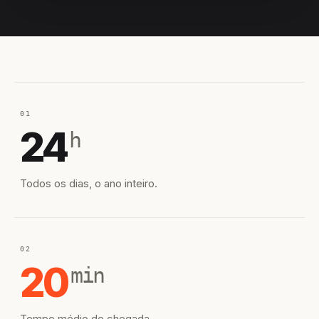
EQUIPE HIROSHIRO
EM CAMPO
01
24
h
Todos os dias, o ano inteiro.
02
20
min
Tempo médio de chegada.