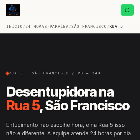
INÍCIO
/
24 HORAS
/
PARAÍBA
/
SÃO FRANCISCO
/
RUA 5
RUA 5 · SÃO FRANCISCO / PB — 24H
Desentupidora na
Rua 5
, São Francisco
Entupimento não escolhe hora, e na Rua 5 isso
não é diferente. A equipe atende 24 horas por dia