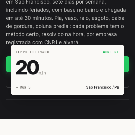
em
São Francisco
, sete dias por semana,
incluindo feriados, com base no bairro e chegada
em até 30 minutos. Pia, vaso, ralo, esgoto, caixa
de gordura, coluna predial: cada problema tem o
método certo, resolvido na hora, por empresa
registrada com CNPJ e alvará.
TEMPO ESTIMADO
ONLINE
20
Chamar no WhatsApp
min
(11) 93407-8838
São Francisco / PB
→ Rua 5
EQUIPE HIROSHIRO
EM CAMPO