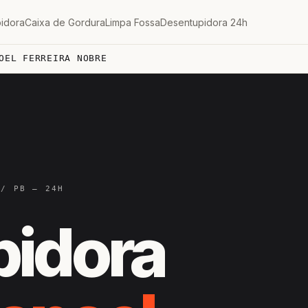
idora
Caixa de Gordura
Limpa Fossa
Desentupidora 24h
OEL FERREIRA NOBRE
 / PB — 24H
pidora