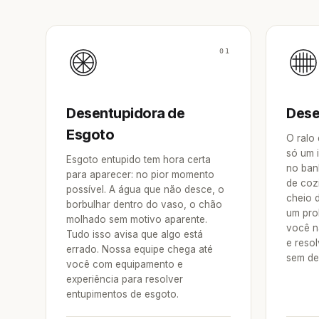
01
Desentupidora de
Dese
Esgoto
O ralo
só um 
Esgoto entupido tem hora certa
no ban
para aparecer: no pior momento
de coz
possível. A água que não desce, o
cheio 
borbulhar dentro do vaso, o chão
um pro
molhado sem motivo aparente.
você n
Tudo isso avisa que algo está
e reso
errado. Nossa equipe chega até
sem de
você com equipamento e
experiência para resolver
entupimentos de esgoto.