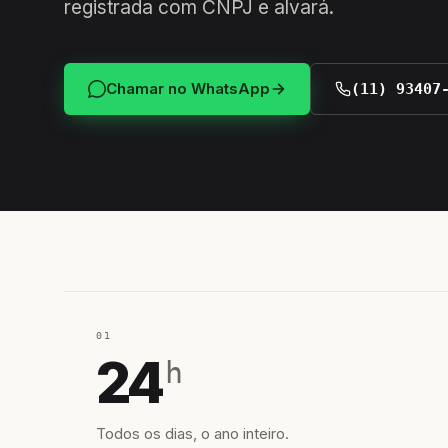
registrada com CNPJ e alvará.
Chamar no WhatsApp
(11) 93407
01
24
h
Todos os dias, o ano inteiro.