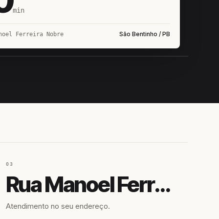
min
São Bentinho / PB
noel Ferreira Nobre
IROSHIRO
EM CAMPO
03
Rua Manoel Ferreira Nobre
Atendimento no seu endereço.