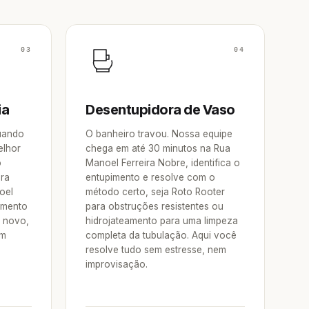
03
04
ia
Desentupidora de Vaso
Quando
O banheiro travou. Nossa equipe
elhor
chega em até 30 minutos na Rua
o
Manoel Ferreira Nobre, identifica o
ora
entupimento e resolve com o
oel
método certo, seja Roto Rooter
amento
para obstruções resistentes ou
e novo,
hidrojateamento para uma limpeza
um
completa da tubulação. Aqui você
resolve tudo sem estresse, nem
improvisação.