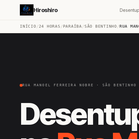
Hiroshiro
Desentup
INÍCIO
/
24 HORAS
/
PARAÍBA
/
SÃO BENTINHO
/
RUA MAN
RUA MANOEL FERREIRA NOBRE · SÃO BENTINHO
Desentu