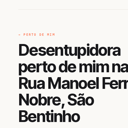
→ PERTO DE MIM
Desentupidora
perto de mim n
Rua Manoel Ferr
Nobre, São
Bentinho