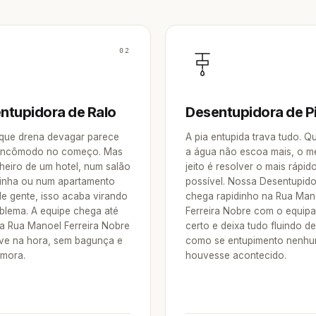
02
ntupidora de Ralo
Desentupidora de P
 que drena devagar parece
A pia entupida trava tudo. 
incômodo no começo. Mas
a água não escoa mais, o m
heiro de um hotel, num salão
jeito é resolver o mais rápid
inha ou num apartamento
possível. Nossa Desentupid
de gente, isso acaba virando
chega rapidinho na Rua Man
blema. A equipe chega até
Ferreira Nobre com o equip
a Rua Manoel Ferreira Nobre
certo e deixa tudo fluindo d
lve na hora, sem bagunça e
como se entupimento nenh
mora.
houvesse acontecido.