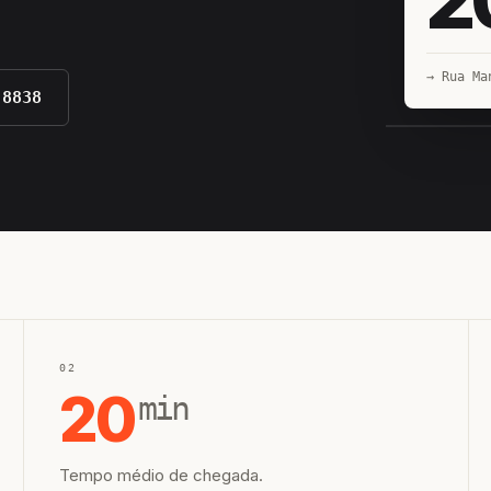
→ Rua Ma
-8838
EQUIPE H
02
20
min
Tempo médio de chegada.