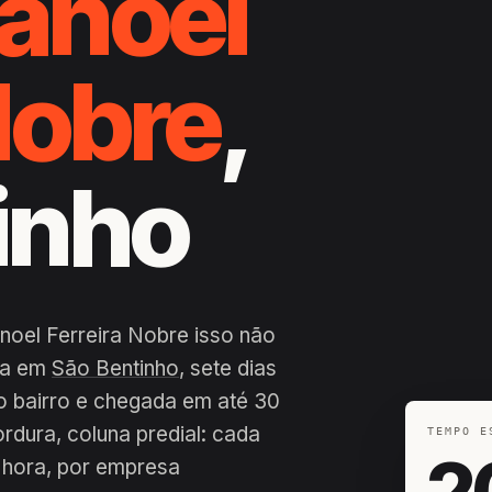
anoel
Nobre
,
inho
noel Ferreira Nobre isso não
dia em
São Bentinho
, sete dias
o bairro e chegada em até 30
ordura, coluna predial: cada
TEMPO E
2
 hora, por empresa