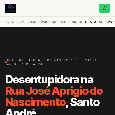
INÍCIO
/
24 HORAS
/
PARAÍBA
/
SANTO ANDRÉ
/
RUA JOSÉ APRI
RUA JOSÉ APRIGIO DO NASCIMENTO · SANTO
ANDRÉ / PB — 24H
Desentupidora na
Rua José Aprigio do
Nascimento
, Santo
André