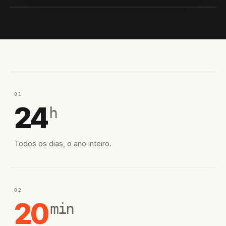
EQUIPE HIROSHIRO
EM CAMPO
01
24
h
Todos os dias, o ano inteiro.
02
20
min