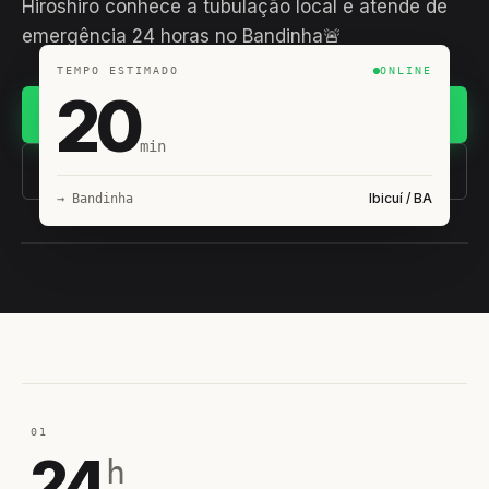
Hiroshiro conhece a tubulação local e atende de
emergência 24 horas no Bandinha🚨
TEMPO ESTIMADO
ONLINE
20
Chamar no WhatsApp
min
(11) 93407-8838
Ibicuí / BA
→ Bandinha
EQUIPE HIROSHIRO
EM CAMPO
01
24
h