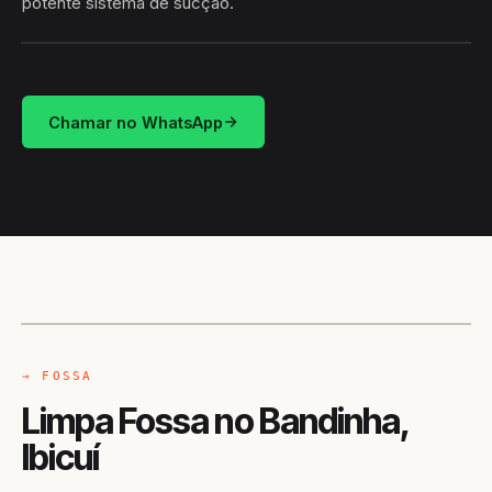
potente sistema de sucção.
HIDROSUCÇÃO
BANDINHA · IBICUÍ/BA
Chamar no WhatsApp
CAMINHÃO LIMPA-FOSSA
IBICUÍ / BA
→ FOSSA
Limpa Fossa no Bandinha,
Ibicuí