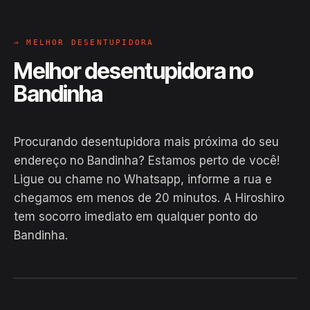
→ MELHOR DESENTUPIDORA
Melhor desentupidora no
Bandinha
Procurando desentupidora mais próxima do seu
endereço no Bandinha? Estamos perto de você!
Ligue ou chame no Whatsapp, informe a rua e
chegamos em menos de 20 minutos. A Hiroshiro
tem socorro imediato em qualquer ponto do
Bandinha.
EM CAMPO
Hiroshiro · Bandinha, Ibicuí
24H