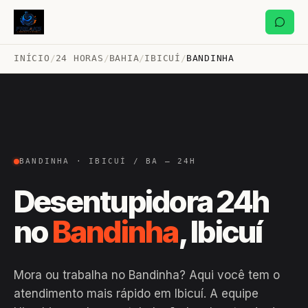
INÍCIO
/
24 HORAS
/
BAHIA
/
IBICUÍ
/
BANDINHA
BANDINHA · IBICUÍ / BA — 24H
Desentupidora 24h
no
Bandinha
, Ibicuí
Mora ou trabalha no Bandinha? Aqui você tem o
atendimento mais rápido em Ibicuí. A equipe