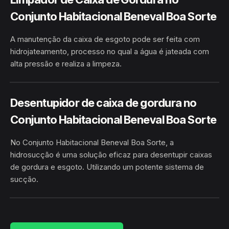
Conjunto Habitacional Beneval Boa Sorte
A manutenção da caixa de esgoto pode ser feita com
hidrojateamento, processo no qual a água é jateada com
alta pressão e realiza a limpeza.
CONJUNTO HABITACIONAL BENEVAL
HIDROJATEAMENTO
BOA SORTE · GUANAMBI/BA
Desentupidor de caixa de gordura no
Conjunto Habitacional Beneval Boa Sorte
No Conjunto Habitacional Beneval Boa Sorte, a
hidrosucção é uma solução eficaz para desentupir caixas
de gordura e esgoto. Utilizando um potente sistema de
sucção.
CONJUNTO HABITACIONAL BENEVAL BOA
HIDROSUCÇÃO
SORTE · GUANAMBI/BA