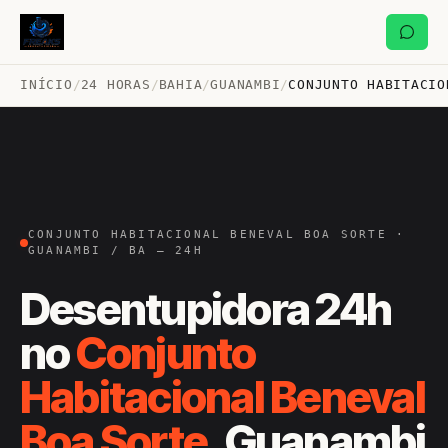
INÍCIO
/
24 HORAS
/
BAHIA
/
GUANAMBI
/
CONJUNTO HABITACIO
CONJUNTO HABITACIONAL BENEVAL BOA SORTE ·
GUANAMBI / BA — 24H
Desentupidora 24h
no
Conjunto
Habitacional Beneval
Boa Sorte
, Guanambi