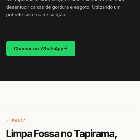
desentupir caixas de gordura e esgoto. Utilizando um
potente sistema de sucção.
HIDROSUCÇÃO
TAPIRAMA · GONGOGI/BA
Chamar no WhatsApp
CAMINHÃO LIMPA-FOSSA
GONGOGI / BA
→ FOSSA
Limpa Fossa no Tapirama,