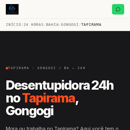
INÍCIO
/
24 HORAS
/
BAHIA
/
GONGOGI
/
TAPIRAMA
TAPIRAMA · GONGOGI / BA — 24H
Desentupidora 24h
no
Tapirama
,
Gongogi
Mora ou trabalha no Tapirama? Aqui você tem o