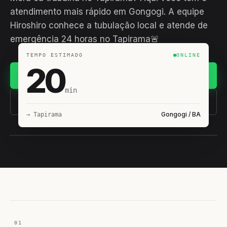
atendimento mais rápido em Gongogi. A equipe
Hiroshiro conhece a tubulação local e atende de
emergência 24 horas no Tapirama🚨
TEMPO ESTIMADO
ONLINE
20
Chamar no WhatsApp
min
(11) 93407-8838
Gongogi / BA
→ Tapirama
EQUIPE HIROSHIRO
EM CAMPO
01