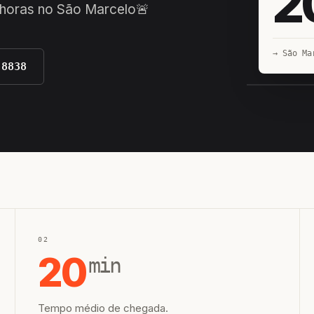
2
 horas no São Marcelo🚨
→ São Ma
-8838
EQUIPE H
02
20
min
Tempo médio de chegada.