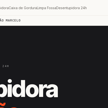
idora
Caixa de Gordura
Limpa Fossa
Desentupidora 24h
ÃO MARCELO
— 24H
pidora