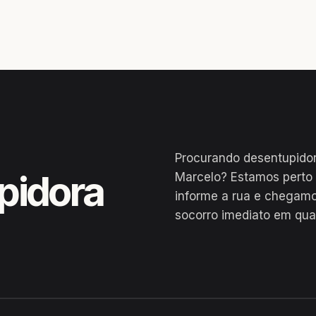
Procurando desentupido
pidora
Marcelo? Estamos perto
informe a rua e chegamo
socorro imediato em qua
a do Rio Preto