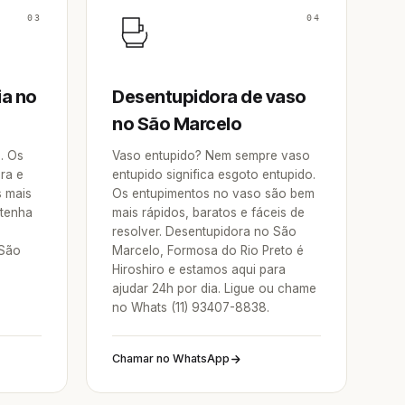
03
04
ia no
Desentupidora de vaso
no São Marcelo
a. Os
Vaso entupido? Nem sempre vaso
ra e
entupido significa esgoto entupido.
s mais
Os entupimentos no vaso são bem
 tenha
mais rápidos, baratos e fáceis de
resolver. Desentupidora no São
 São
Marcelo, Formosa do Rio Preto é
Hiroshiro e estamos aqui para
ajudar 24h por dia. Ligue ou chame
no Whats (11) 93407-8838.
Chamar no WhatsApp