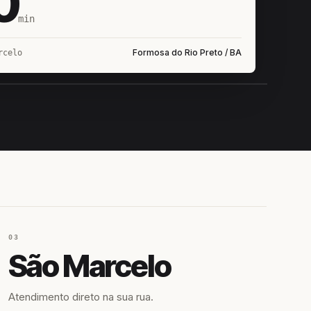
0
min
Formosa do Rio Preto / BA
rcelo
IROSHIRO
EM CAMPO
03
São Marcelo
Atendimento direto na sua rua.