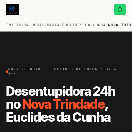
INÍCIO
/
24 HORAS
/
BAHIA
/
EUCLIDES DA CUNHA
/
NOVA TRIN
NOVA TRINDADE · EUCLIDES DA CUNHA / BA —
24H
Desentupidora 24h
no
Nova Trindade
,
Euclides da Cunha