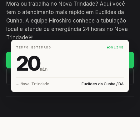
Mora ou trabalha no Nova Trindade? Aqui você
tem o atendimento mais rápido em Euclides da
Cunha. A equipe Hiroshiro conhece a tubulação
local e atende de emergência 24 horas no Nova
Trindade🚨
TEMPO ESTIMADO
ONLINE
20
Chamar no WhatsApp
min
(11) 93407-8838
Euclides da Cunha / BA
→ Nova Trindade
EQUIPE HIROSHIRO
EM CAMPO