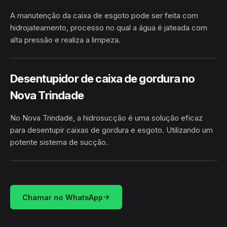
A manutenção da caixa de esgoto pode ser feita com
hidrojateamento, processo no qual a água é jateada com
alta pressão e realiza a limpeza.
NOVA TRINDADE · EUCLIDES DA
HIDROJATEAMENTO
CUNHA/BA
Desentupidor de caixa de gordura no
Nova Trindade
No Nova Trindade, a hidrosucção é uma solução eficaz
para desentupir caixas de gordura e esgoto. Utilizando um
potente sistema de sucção.
NOVA TRINDADE · EUCLIDES DA
HIDROSUCÇÃO
CUNHA/BA
Chamar no WhatsApp