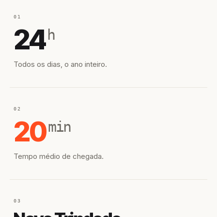
01
24
h
Todos os dias, o ano inteiro.
02
20
min
Tempo médio de chegada.
03