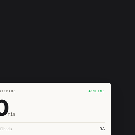
STIMADO
ONLINE
0
min
BA
ilhada