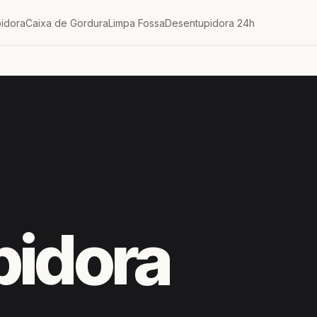
idora
Caixa de Gordura
Limpa Fossa
Desentupidora 24h
pidora