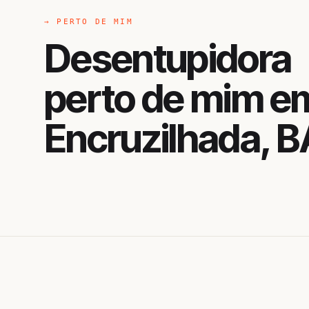
→ PERTO DE MIM
Desentupidora
perto de mim e
Encruzilhada, B