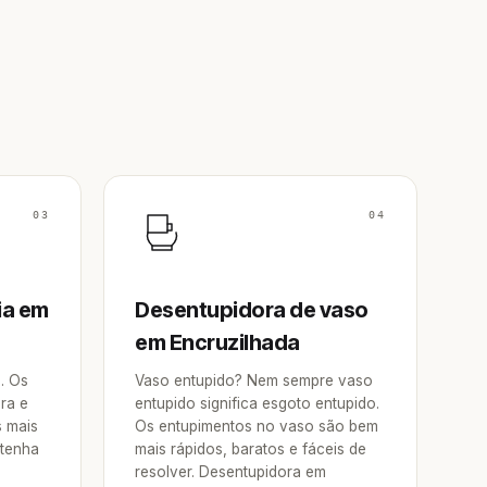
03
04
ia em
Desentupidora de vaso
em Encruzilhada
a. Os
Vaso entupido? Nem sempre vaso
ra e
entupido significa esgoto entupido.
s mais
Os entupimentos no vaso são bem
 tenha
mais rápidos, baratos e fáceis de
resolver. Desentupidora em