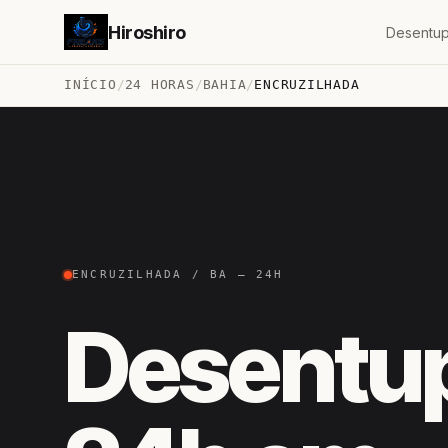
Hiroshiro
Desentup
INÍCIO
/
24 HORAS
/
BAHIA
/
ENCRUZILHADA
ENCRUZILHADA / BA — 24H
Desentu