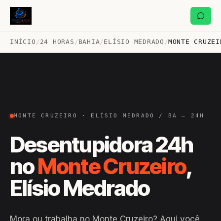
INÍCIO
/
24 HORAS
/
BAHIA
/
ELÍSIO MEDRADO
/
MONTE CRUZEI
MONTE CRUZEIRO · ELÍSIO MEDRADO / BA — 24H
Desentupidora 24h
no
Monte Cruzeiro
,
Elísio Medrado
Mora ou trabalha no Monte Cruzeiro? Aqui você