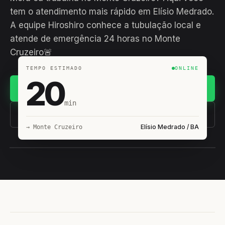
tem o atendimento mais rápido em Elísio Medrado.
A equipe Hiroshiro conhece a tubulação local e
atende de emergência 24 horas no Monte
Cruzeiro🚨
TEMPO ESTIMADO
ONLINE
20
Chamar no WhatsApp
min
(11) 93407-8838
Elísio Medrado / BA
→ Monte Cruzeiro
EQUIPE HIROSHIRO
EM CAMPO