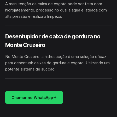
A manutenção da caixa de esgoto pode ser feita com
hidrojateamento, processo no qual a água é jateada com
alta pressão e realiza a limpeza.
MONTE CRUZEIRO · ELÍSIO
HIDROJATEAMENTO
MEDRADO/BA
Desentupidor de caixa de gordura no
Monte Cruzeiro
No Monte Cruzeiro, a hidrosucção é uma solução eficaz
para desentupir caixas de gordura e esgoto. Utilizando um
potente sistema de sucção.
HIDROSUCÇÃO
MONTE CRUZEIRO · ELÍSIO MEDRADO/BA
Chamar no WhatsApp