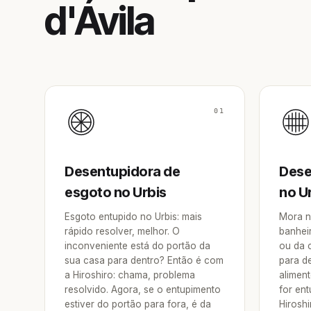
d'Ávila
01
Desentupidora de
Dese
esgoto no Urbis
no U
Esgoto entupido no Urbis: mais
Mora n
rápido resolver, melhor. O
banheir
inconveniente está do portão da
ou da 
sua casa para dentro? Então é com
para d
a Hiroshiro: chama, problema
aliment
resolvido. Agora, se o entupimento
for en
estiver do portão para fora, é da
Hirosh