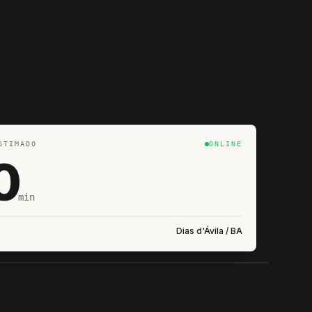
STIMADO
ONLINE
0
min
Dias d'Ávila / BA
IROSHIRO
EM CAMPO