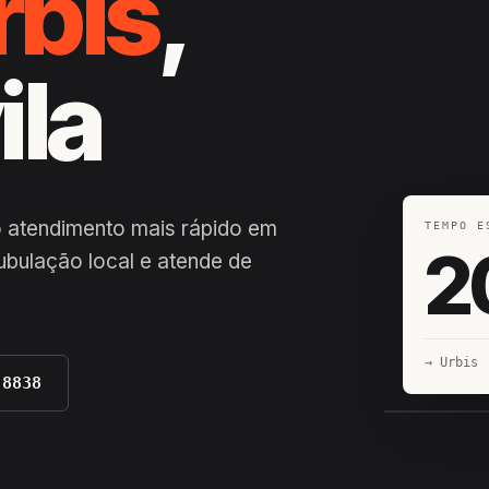
rbis
,
ila
o atendimento mais rápido em
TEMPO E
2
tubulação local e atende de
→ Urbis
-8838
EQUIPE H