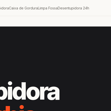
idora
Caixa de Gordura
Limpa Fossa
Desentupidora 24h
pidora