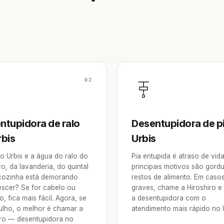
02
ntupidora de ralo
Desentupidora de p
rbis
Urbis
o Urbis e a água do ralo do
Pia entupida é atraso de vid
o, da lavanderia, do quintal
principais motivos são gordu
cozinha está demorando
restos de alimento. Em caso
escer? Se for cabelo ou
graves, chame a Hiroshiro e
o, fica mais fácil. Agora, se
a desentupidora com o
tulho, o melhor é chamar a
atendimento mais rápido no U
iro — desentupidora no