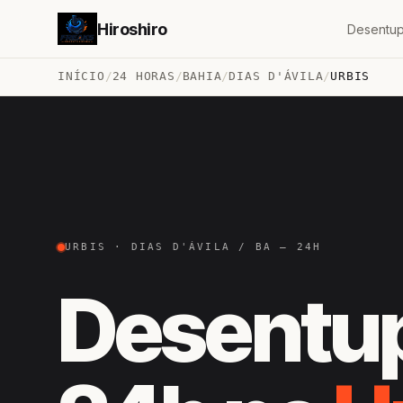
Hiroshiro
Desentup
INÍCIO
/
24 HORAS
/
BAHIA
/
DIAS D'ÁVILA
/
URBIS
URBIS · DIAS D'ÁVILA / BA — 24H
Desentu