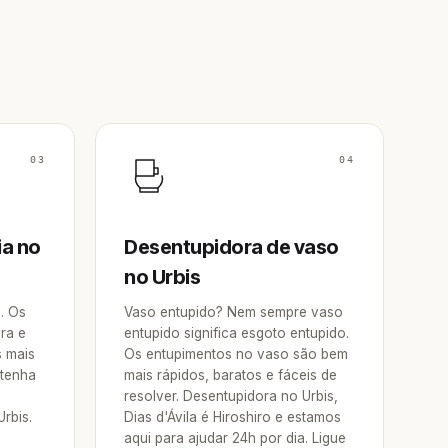
03
04
ia no
Desentupidora de vaso
no Urbis
a. Os
Vaso entupido? Nem sempre vaso
ra e
entupido significa esgoto entupido.
s mais
Os entupimentos no vaso são bem
 tenha
mais rápidos, baratos e fáceis de
resolver. Desentupidora no Urbis,
rbis.
Dias d'Ávila é Hiroshiro e estamos
aqui para ajudar 24h por dia. Ligue