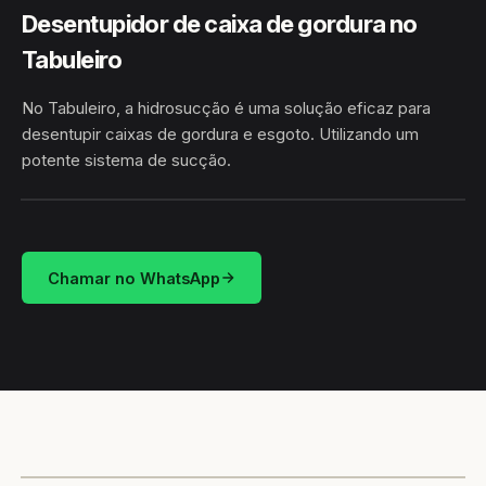
Desentupidor de caixa de gordura no
Tabuleiro
No Tabuleiro, a hidrosucção é uma solução eficaz para
desentupir caixas de gordura e esgoto. Utilizando um
potente sistema de sucção.
HIDROSUCÇÃO
TABULEIRO · CONCEIÇÃO DO COITÉ/BA
Chamar no WhatsApp
CAMINHÃO LIMPA-FOSSA
CONCEIÇÃO DO COITÉ / BA