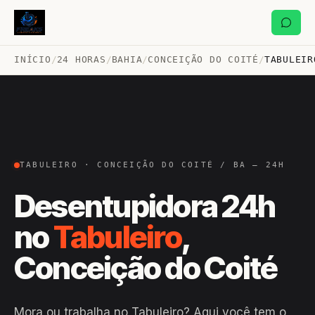
INÍCIO
/
24 HORAS
/
BAHIA
/
CONCEIÇÃO DO COITÉ
/
TABULEIR
TABULEIRO · CONCEIÇÃO DO COITÉ / BA — 24H
Desentupidora 24h
no
Tabuleiro
,
Conceição do Coité
Mora ou trabalha no Tabuleiro? Aqui você tem o