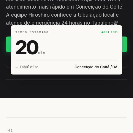
atendimento mais rápido em Conceição do Coité.
A equipe Hiroshiro conhece a tubulação local e
atende de emergência 24 horas no Tabuleiro🚨
TEMPO ESTIMADO
ONLINE
20
Chamar no WhatsApp
min
(11) 93407-8838
Conceição do Coité / BA
→ Tabuleiro
EQUIPE HIROSHIRO
EM CAMPO
01