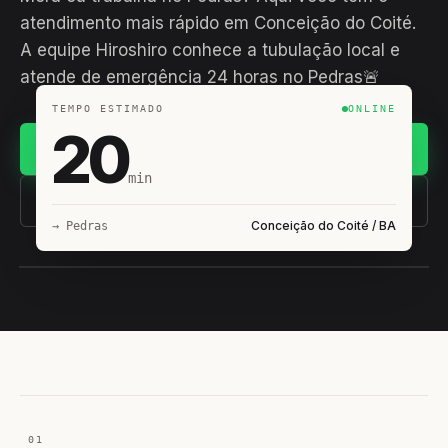
atendimento mais rápido em Conceição do Coité.
A equipe Hiroshiro conhece a tubulação local e
atende de emergência 24 horas no Pedras🚨
TEMPO ESTIMADO
ONLINE
20
Chamar no WhatsApp
min
(11) 93407-8838
Conceição do Coité / BA
→ Pedras
EQUIPE HIROSHIRO
EM CAMPO
01