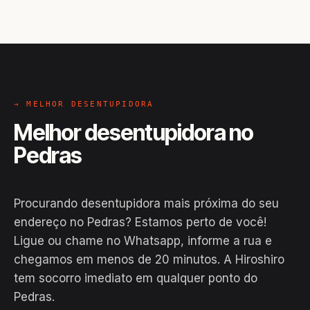
→ MELHOR DESENTUPIDORA
Melhor desentupidora no
Pedras
Procurando desentupidora mais próxima do seu
endereço no Pedras? Estamos perto de você!
Ligue ou chame no Whatsapp, informe a rua e
chegamos em menos de 20 minutos. A Hiroshiro
EM CAMPO
tem socorro imediato em qualquer ponto do
Hiroshiro · Pedras, Conceição do
Pedras.