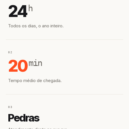
24
h
Todos os dias, o ano inteiro.
02
20
min
Tempo médio de chegada.
03
Pedras