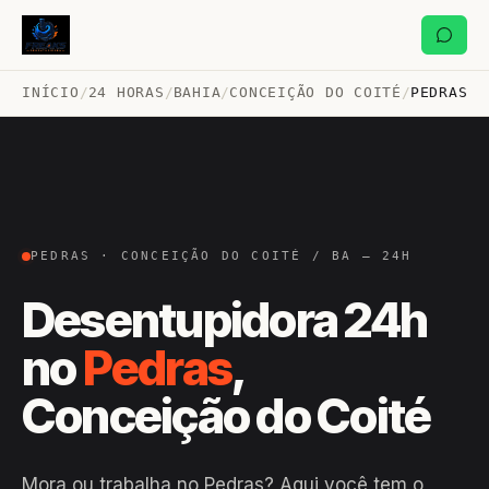
INÍCIO
/
24 HORAS
/
BAHIA
/
CONCEIÇÃO DO COITÉ
/
PEDRAS
PEDRAS · CONCEIÇÃO DO COITÉ / BA — 24H
Desentupidora 24h
no
Pedras
,
Conceição do Coité
Mora ou trabalha no Pedras? Aqui você tem o