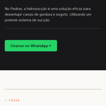
No Pedras, a hidrosucção é uma solução eficaz para
desentupir caixas de gordura e esgoto. Utilizando um
potente sistema de sucção.
HIDROSUCÇÃO
PEDRAS · CONCEIÇÃO DO COITÉ/BA
Chamar no WhatsApp
CAMINHÃO LIMPA-FOSSA
CONCEIÇÃO DO COITÉ / BA
→ FOSSA