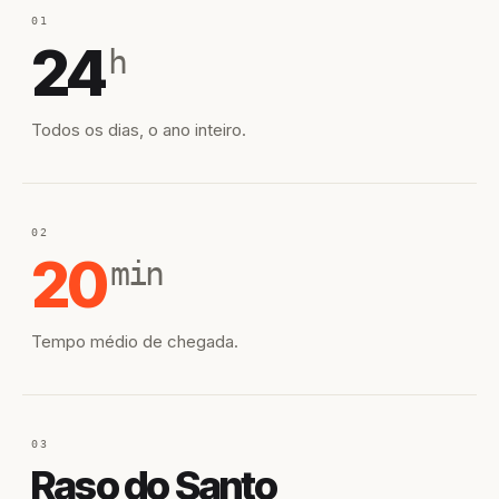
01
24
h
Todos os dias, o ano inteiro.
02
20
min
Tempo médio de chegada.
03
Raso do Santo