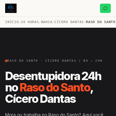
INÍCIO
/
24 HORAS
/
BAHIA
/
CÍCERO DANTAS
/
RASO DO SANTO
RASO DO SANTO · CÍCERO DANTAS / BA — 24H
Desentupidora 24h
no
Raso do Santo
,
Cícero Dantas
Mora ou trabalha no Raso do Santo? Aqui você