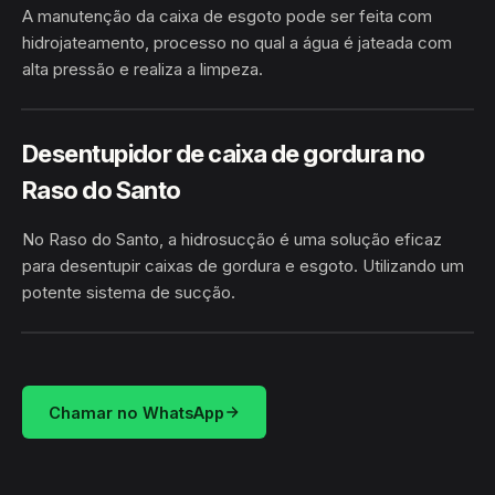
A manutenção da caixa de esgoto pode ser feita com
hidrojateamento, processo no qual a água é jateada com
alta pressão e realiza a limpeza.
RASO DO SANTO · CÍCERO
HIDROJATEAMENTO
DANTAS/BA
Desentupidor de caixa de gordura no
Raso do Santo
No Raso do Santo, a hidrosucção é uma solução eficaz
para desentupir caixas de gordura e esgoto. Utilizando um
potente sistema de sucção.
HIDROSUCÇÃO
RASO DO SANTO · CÍCERO DANTAS/BA
Chamar no WhatsApp