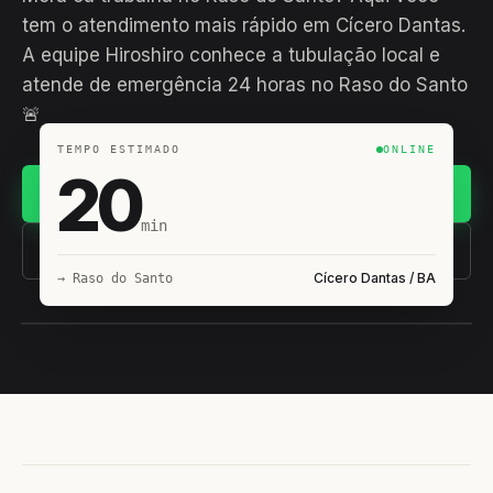
tem o atendimento mais rápido em Cícero Dantas.
A equipe Hiroshiro conhece a tubulação local e
atende de emergência 24 horas no Raso do Santo
🚨
TEMPO ESTIMADO
ONLINE
20
Chamar no WhatsApp
min
(11) 93407-8838
Cícero Dantas / BA
→ Raso do Santo
EQUIPE HIROSHIRO
EM CAMPO