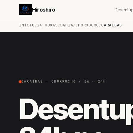
Hiroshiro
Desentup
INÍCIO
/
24 HORAS
/
BAHIA
/
CHORROCHÓ
/
CARAÍBAS
CARAÍBAS · CHORROCHÓ / BA — 24H
Desentu