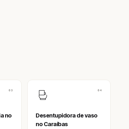
03
04
ia no
Desentupidora de vaso
no Caraíbas