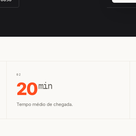
EQUIPE H
02
20
min
Tempo médio de chegada.