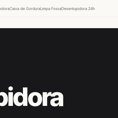
idora
Caixa de Gordura
Limpa Fossa
Desentupidora 24h
pidora