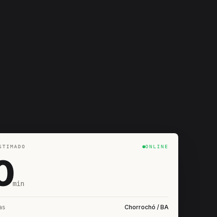
STIMADO
ONLINE
0
min
Chorrochó / BA
as