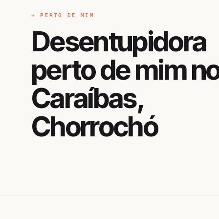
→ PERTO DE MIM
Desentupidora
perto de mim n
Caraíbas,
Chorrochó