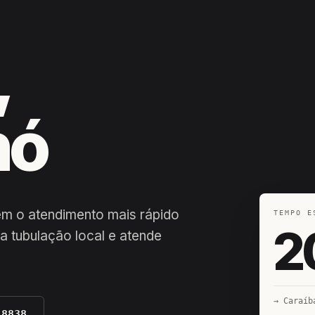
,
hó
em o atendimento mais rápido
TEMPO E
2
a tubulação local e atende
→ Caraíb
-8838