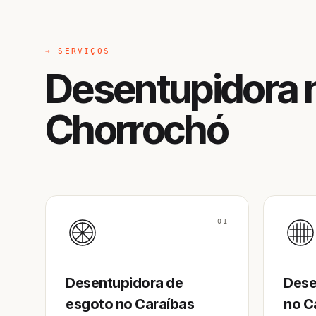
→ SERVIÇOS
Desentupidora 
Chorrochó
01
Desentupidora de
Dese
esgoto no Caraíbas
no C