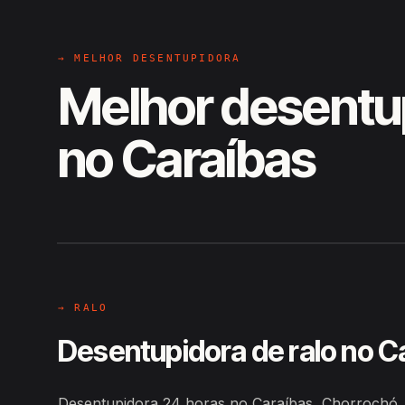
→ MELHOR DESENTUPIDORA
Melhor desentu
no Caraíbas
EM CAMPO
Hiroshiro · Caraíbas, Chorrochó
→ RALO
Desentupidora de ralo no C
Desentupidora 24 horas no Caraíbas, Chorrochó,