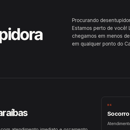
Procurando desentupidor
pidora
Estamos perto de você! 
chegamos em menos de 2
em qualquer ponto do Ca
H4
araíbas
Socorro
Atendimento
 com atendimento imediato e orçamento