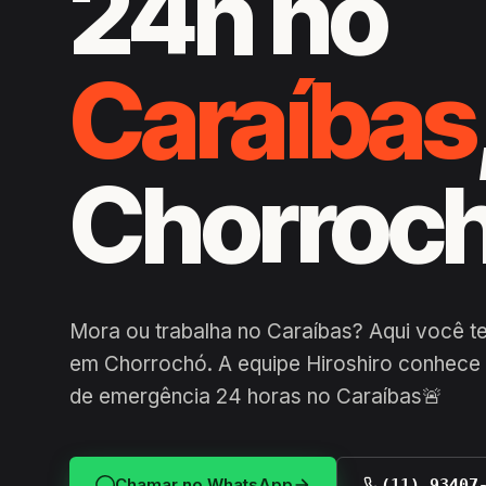
24h no
Caraíbas
Chorroc
Mora ou trabalha no Caraíbas? Aqui você t
em Chorrochó. A equipe Hiroshiro conhece 
de emergência 24 horas no Caraíbas🚨
Chamar no WhatsApp
(11) 93407