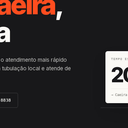
aeira
,
a
 o atendimento mais rápido
TEMPO E
2
 tubulação local e atende de
→ Caeira
-8838
EQUIPE H