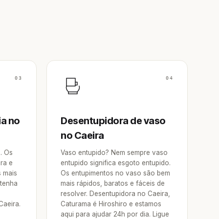
03
04
ia no
Desentupidora de vaso
no Caeira
a. Os
Vaso entupido? Nem sempre vaso
ra e
entupido significa esgoto entupido.
s mais
Os entupimentos no vaso são bem
 tenha
mais rápidos, baratos e fáceis de
resolver. Desentupidora no Caeira,
Caeira.
Caturama é Hiroshiro e estamos
aqui para ajudar 24h por dia. Ligue