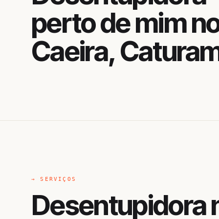
perto de mim n
Caeira, Catura
→ SERVIÇOS
Desentupidora n