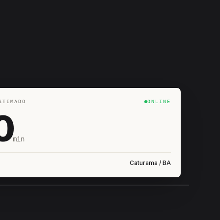
STIMADO
ONLINE
0
min
Caturama / BA
IROSHIRO
EM CAMPO