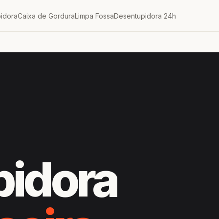
idora
Caixa de Gordura
Limpa Fossa
Desentupidora 24h
pidora