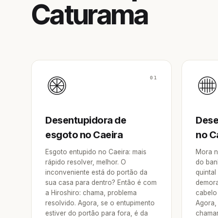
Caturama
01
Desentupidora de
Dese
esgoto no Caeira
no C
Esgoto entupido no Caeira: mais
Mora n
rápido resolver, melhor. O
do ban
inconveniente está do portão da
quintal
sua casa para dentro? Então é com
demora
a Hiroshiro: chama, problema
cabelo 
resolvido. Agora, se o entupimento
Agora, 
estiver do portão para fora, é da
chamar