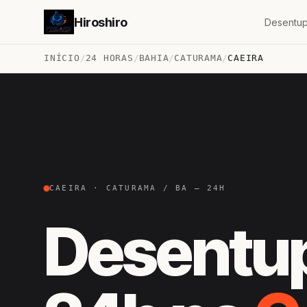
Hiroshiro
Desentup
INÍCIO
/
24 HORAS
/
BAHIA
/
CATURAMA
/
CAEIRA
CAEIRA · CATURAMA / BA — 24H
Desentu