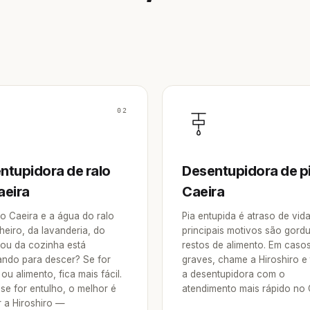
02
ntupidora de ralo
Desentupidora de p
aeira
Caeira
o Caeira e a água do ralo
Pia entupida é atraso de vid
heiro, da lavanderia, do
principais motivos são gordu
 ou da cozinha está
restos de alimento. Em caso
ndo para descer? Se for
graves, chame a Hiroshiro e
ou alimento, fica mais fácil.
a desentupidora com o
se for entulho, o melhor é
atendimento mais rápido no 
 a Hiroshiro —