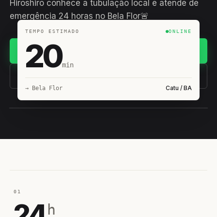
Hiroshiro conhece a tubulação local e atende de
emergência 24 horas no Bela Flor🚨
TEMPO ESTIMADO
ONLINE
20
Chamar no WhatsApp
min
(11) 93407-8838
Catu / BA
→ Bela Flor
EQUIPE HIROSHIRO
EM CAMPO
01
24
h