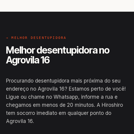
→ MELHOR DESENTUPIDORA
Melhor desentupidora no
Agrovila 16
Procurando desentupidora mais próxima do seu
endereço no Agrovila 16? Estamos perto de você!
Ligue ou chame no Whatsapp, informe a rua e
chegamos em menos de 20 minutos. A Hiroshiro
tem socorro imediato em qualquer ponto do
Agrovila 16.
EM CAMPO
Hiroshiro · Agrovila 16, Carinhanha
24H