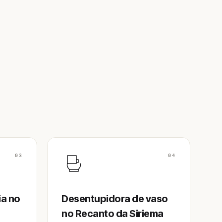
03
04
ia no
Desentupidora de vaso
no Recanto da Siriema