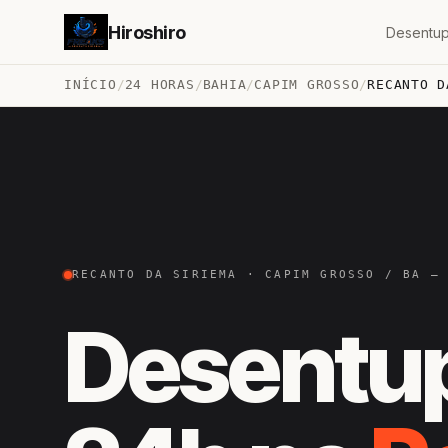
Hiroshiro
Desentup
INÍCIO
/
24 HORAS
/
BAHIA
/
CAPIM GROSSO
/
RECANTO D
RECANTO DA SIRIEMA · CAPIM GROSSO / BA —
Desentu