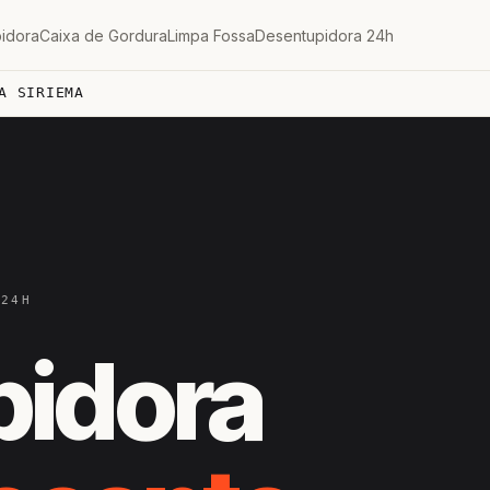
idora
Caixa de Gordura
Limpa Fossa
Desentupidora 24h
A SIRIEMA
 24H
pidora