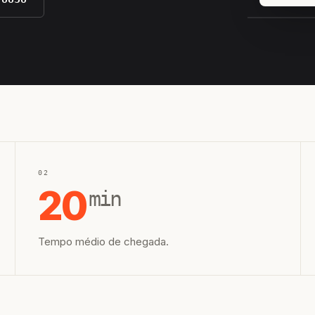
EQUIPE H
02
20
min
Tempo médio de chegada.