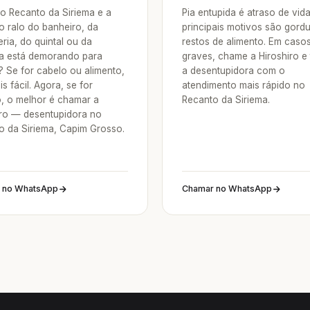
o Recanto da Siriema e a
Pia entupida é atraso de vid
o ralo do banheiro, da
principais motivos são gordu
ria, do quintal ou da
restos de alimento. Em caso
a está demorando para
graves, chame a Hiroshiro e
? Se for cabelo ou alimento,
a desentupidora com o
is fácil. Agora, se for
atendimento mais rápido no
o, o melhor é chamar a
Recanto da Siriema.
iro — desentupidora no
o da Siriema, Capim Grosso.
 no WhatsApp
Chamar no WhatsApp