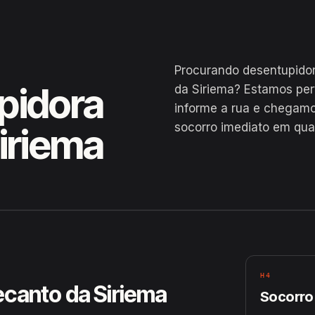
Procurando desentupido
pidora
da Siriema? Estamos pe
informe a rua e chegamo
socorro imediato em qua
iriema
 Capim Grosso
H4
ecanto da Siriema
Socorro