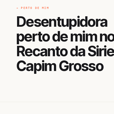
→ PERTO DE MIM
Desentupidora
perto de mim n
Recanto da Siri
Capim Grosso