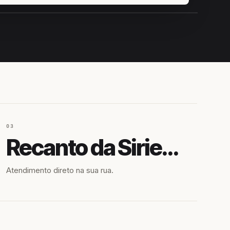
IROSHIRO
EM CAMPO
03
Recanto da Siriema
Atendimento direto na sua rua.