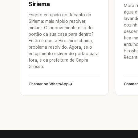
Siriema
Mora n
água d
Esgoto entupido no Recanto da
lavande
Siriema: mais rápido resolver,
cozinh
melhor. O inconveniente está do
descer
portão da sua casa para dentro?
fica ma
Então é com a Hiroshiro: chama,
entulh
problema resolvido. Agora, se o
Hirosh
entupimento estiver do portão para
Recant
fora, é da prefeitura de Capim
Grosso.
Chamar no WhatsApp
Chamar