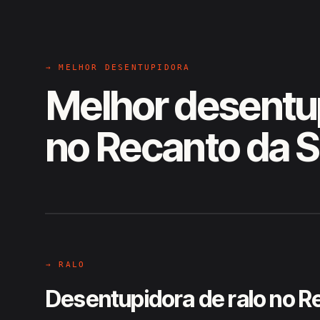
→ MELHOR DESENTUPIDORA
Melhor desentu
no Recanto da S
EM CAMPO
Hiroshiro · Recanto da Siriema,
→ RALO
Desentupidora de ralo no R