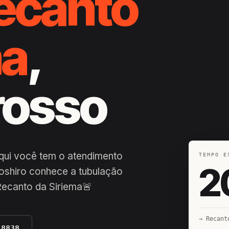
ecanto
ma
,
rosso
qui você tem o atendimento
TEMPO E
2
oshiro conhece a tubulação
Recanto da Siriema🚨
→ Recant
-8838