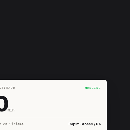
STIMADO
ONLINE
0
min
Capim Grosso / BA
o da Siriema