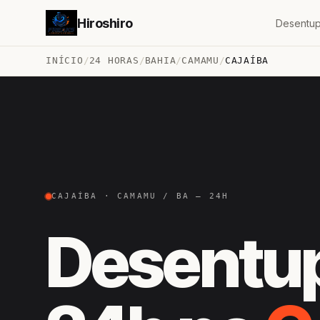
Hiroshiro
Desentup
INÍCIO
/
24 HORAS
/
BAHIA
/
CAMAMU
/
CAJAÍBA
CAJAÍBA · CAMAMU / BA — 24H
Desentu