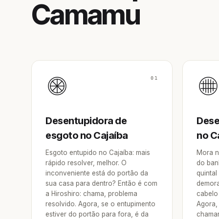
Camamu
01
Desentupidora de
Dese
esgoto no Cajaíba
no C
Esgoto entupido no Cajaíba: mais
Mora n
rápido resolver, melhor. O
do ban
inconveniente está do portão da
quintal
sua casa para dentro? Então é com
demora
a Hiroshiro: chama, problema
cabelo 
resolvido. Agora, se o entupimento
Agora, 
estiver do portão para fora, é da
chamar