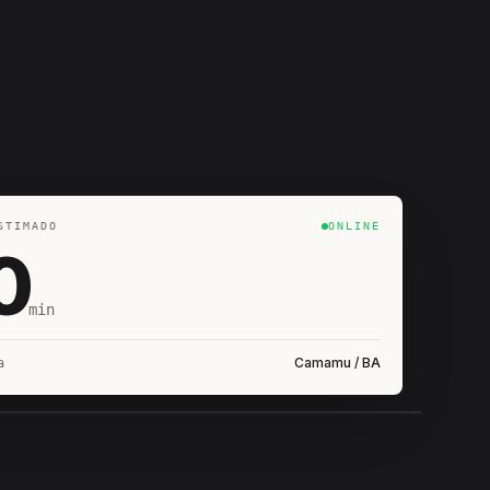
STIMADO
ONLINE
0
min
Camamu / BA
a
IROSHIRO
EM CAMPO