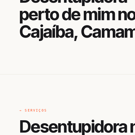
perto de mim n
Cajaíba, Cama
→ SERVIÇOS
Desentupidora n