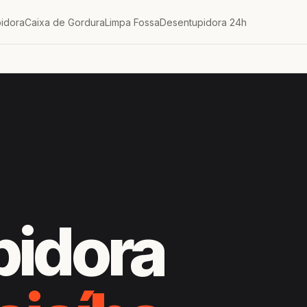
idora
Caixa de Gordura
Limpa Fossa
Desentupidora 24h
pidora