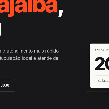
ajaíba
,
u
m o atendimento mais rápido
TEMPO E
2
ubulação local e atende de
→ Cajaíb
-8838
EQUIPE H