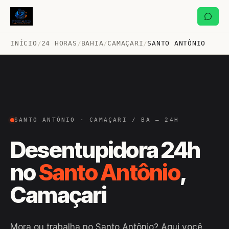
INÍCIO
/
24 HORAS
/
BAHIA
/
CAMAÇARI
/
SANTO ANTÔNIO
SANTO ANTÔNIO · CAMAÇARI / BA — 24H
Desentupidora 24h
no
Santo Antônio
,
Camaçari
Mora ou trabalha no Santo Antônio? Aqui você