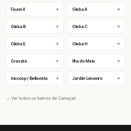
Ficam II
Gleba A
Gleba B
Gleba C
Gleba E
Gleba H
Gravatá
Ilha do Meio
Inocoop / Bellavista
Jardim Limoeiro
→ Ver todos os bairros de Camaçari