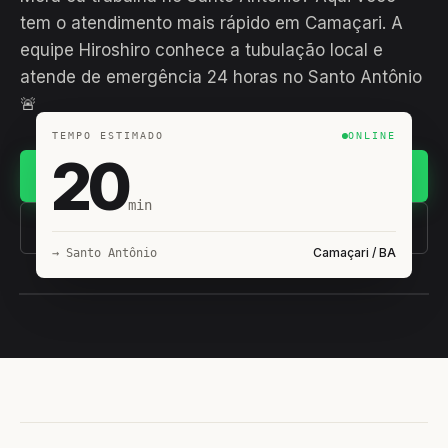
tem o atendimento mais rápido em Camaçari. A
equipe Hiroshiro conhece a tubulação local e
atende de emergência 24 horas no Santo Antônio
🚨
TEMPO ESTIMADO
ONLINE
20
Chamar no WhatsApp
min
(11) 93407-8838
Camaçari / BA
→ Santo Antônio
EQUIPE HIROSHIRO
EM CAMPO