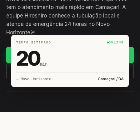
tem o atendimento mais rápido em Camaçari. A
equipe Hiroshiro conhece a tubulação local e
atende de emergência 24 horas no Novo
Horizonte🚨
TEMPO ESTIMADO
ONLINE
20
Chamar no WhatsApp
min
(11) 93407-8838
Camaçari / BA
→ Novo Horizonte
EQUIPE HIROSHIRO
EM CAMPO