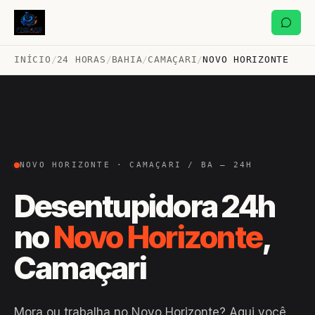
INÍCIO
/
24 HORAS
/
BAHIA
/
CAMAÇARI
/
NOVO HORIZONTE
NOVO HORIZONTE · CAMAÇARI / BA — 24H
Desentupidora 24h
no
Novo Horizonte
,
Camaçari
Mora ou trabalha no Novo Horizonte? Aqui você