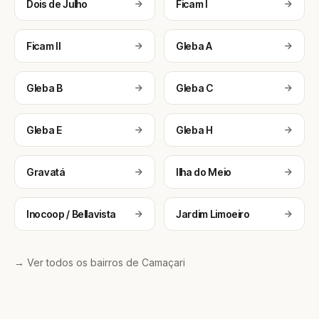
Dois de Julho
Ficam I
Ficam II
Gleba A
Gleba B
Gleba C
Gleba E
Gleba H
Gravatá
Ilha do Meio
Inocoop / Bellavista
Jardim Limoeiro
→ Ver todos os bairros de Camaçari