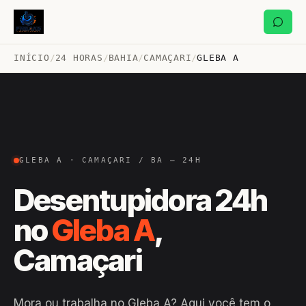
INÍCIO
/
24 HORAS
/
BAHIA
/
CAMAÇARI
/
GLEBA A
GLEBA A · CAMAÇARI / BA — 24H
Desentupidora 24h
no
Gleba A
,
Camaçari
Mora ou trabalha no Gleba A? Aqui você tem o