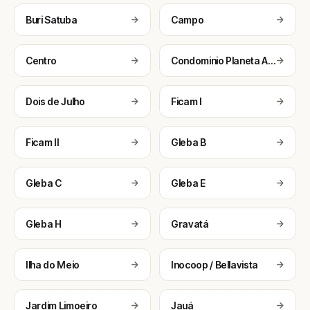
Buri Satuba
Campo
Centro
Condominio Planeta Aqua
Dois de Julho
Ficam I
Ficam II
Gleba B
Gleba C
Gleba E
Gleba H
Gravatá
Ilha do Meio
Inocoop / Bellavista
Jardim Limoeiro
Jauá