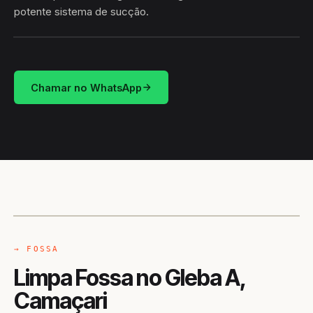
potente sistema de sucção.
HIDROSUCÇÃO
GLEBA A · CAMAÇARI/BA
Chamar no WhatsApp
CAMINHÃO LIMPA-FOSSA
CAMAÇARI / BA
→ FOSSA
Limpa Fossa no Gleba A,
Camaçari