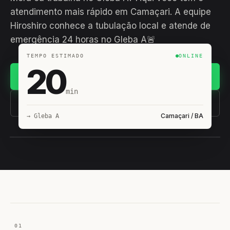
atendimento mais rápido em Camaçari. A equipe
Hiroshiro conhece a tubulação local e atende de
emergência 24 horas no Gleba A🚨
TEMPO ESTIMADO
ONLINE
20
Chamar no WhatsApp
min
(11) 93407-8838
Camaçari / BA
→ Gleba A
EQUIPE HIROSHIRO
EM CAMPO
01