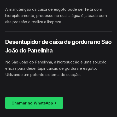
A manutenção da caixa de esgoto pode ser feita com
hidrojateamento, processo no qual a água é jateada com
alta pressão e realiza a limpeza.
SÃO JOÃO DO PANELINHA ·
HIDROJATEAMENTO
CAMACAN/BA
Desentupidor de caixa de gordura no São
João do Panelinha
No São João do Panelinha, a hidrosucção é uma solução
eficaz para desentupir caixas de gordura e esgoto.
Utilizando um potente sistema de sucção.
HIDROSUCÇÃO
SÃO JOÃO DO PANELINHA · CAMACAN/BA
Chamar no WhatsApp