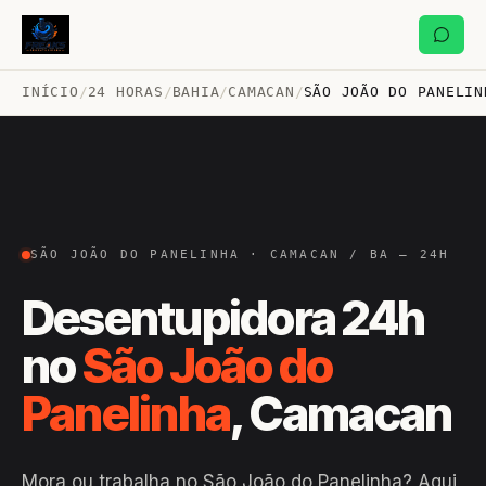
INÍCIO
/
24 HORAS
/
BAHIA
/
CAMACAN
/
SÃO JOÃO DO PANELIN
SÃO JOÃO DO PANELINHA · CAMACAN / BA — 24H
Desentupidora 24h
no
São João do
Panelinha
, Camacan
Mora ou trabalha no São João do Panelinha? Aqui