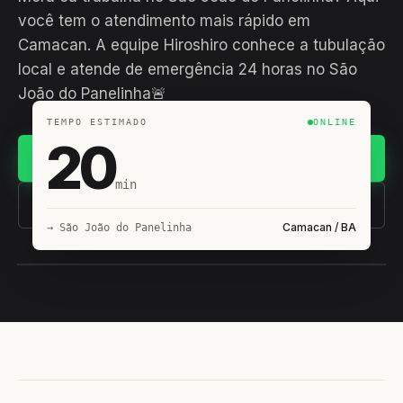
você tem o atendimento mais rápido em
Camacan. A equipe Hiroshiro conhece a tubulação
local e atende de emergência 24 horas no São
João do Panelinha🚨
TEMPO ESTIMADO
ONLINE
20
Chamar no WhatsApp
min
(11) 93407-8838
Camacan / BA
→ São João do Panelinha
EQUIPE HIROSHIRO
EM CAMPO