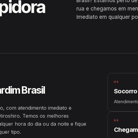
pidora
Brasil? Estamos perto d
rua e chegamos em menos
imediato em qualquer pon
do
H4
rdim Brasil
Socorro
Atendimento
o, com atendimento imediato e
iroshiro. Temos os melhores
H4
uer hora do dia ou da noite e fique
Chegamo
uer tipo.