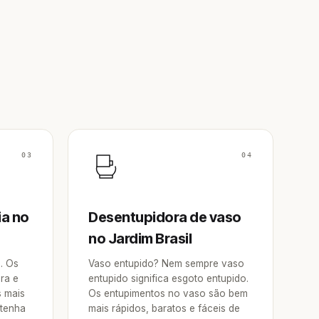
03
04
ia no
Desentupidora de vaso
no Jardim Brasil
a. Os
Vaso entupido? Nem sempre vaso
ra e
entupido significa esgoto entupido.
s mais
Os entupimentos no vaso são bem
 tenha
mais rápidos, baratos e fáceis de