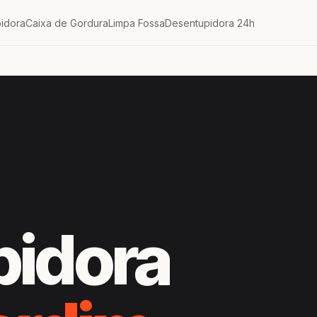
idora
Caixa de Gordura
Limpa Fossa
Desentupidora 24h
pidora