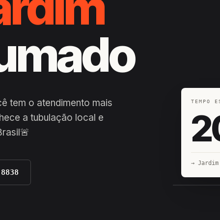
ardim
rumado
ocê tem o atendimento mais
TEMPO E
2
hece a tubulação local e
rasil🚨
→ Jardim
-8838
EQUIPE H