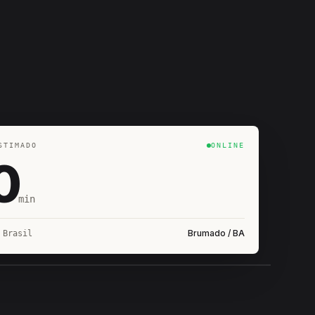
STIMADO
ONLINE
0
min
Brumado / BA
 Brasil
IROSHIRO
EM CAMPO