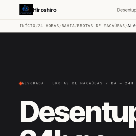
Hiroshiro
Desentup
INÍCIO
/
24 HORAS
/
BAHIA
/
BROTAS DE MACAÚBAS
/
ALV
ALVORADA · BROTAS DE MACAÚBAS / BA — 24H
Desentu