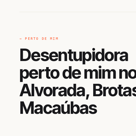
→ PERTO DE MIM
Desentupidora
perto de mim n
Alvorada, Brota
Macaúbas