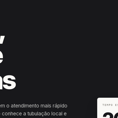
,
e
as
em o atendimento mais rápido
TEMPO E
 conhece a tubulação local e