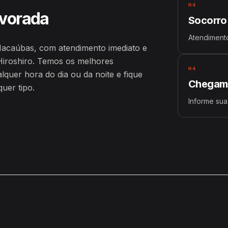
H4
lvorada
Socorro
Atendiment
Macaúbas, com atendimento imediato e
iroshiro. Temos os melhores
H4
uer hora do dia ou da noite e fique
Chegamo
uer tipo.
Informe sua