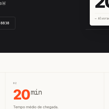
2
a🚨
→ Alvora
-8838
EQUIPE H
02
20
min
Tempo médio de chegada.