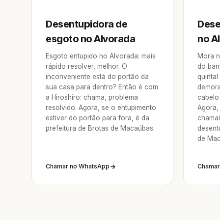
Desentupidora de
Dese
esgoto no Alvorada
no A
Esgoto entupido no Alvorada: mais
Mora n
rápido resolver, melhor. O
do ban
inconveniente está do portão da
quintal
sua casa para dentro? Então é com
demora
a Hiroshiro: chama, problema
cabelo 
resolvido. Agora, se o entupimento
Agora, 
estiver do portão para fora, é da
chamar
prefeitura de Brotas de Macaúbas.
desent
de Mac
Chamar no WhatsApp
Chamar