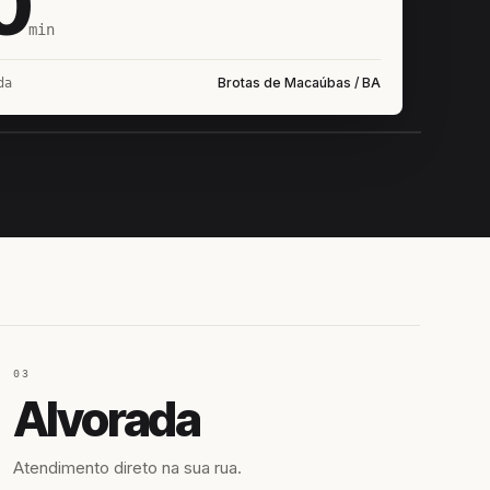
0
min
Brotas de Macaúbas / BA
da
IROSHIRO
EM CAMPO
03
Alvorada
Atendimento direto na sua rua.