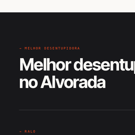
→ MELHOR DESENTUPIDORA
Melhor desentu
no Alvorada
EM CAMPO
Hiroshiro · Alvorada, Brotas d
→ RALO