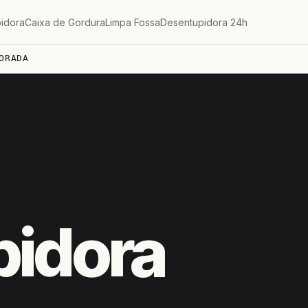
idora
Caixa de Gordura
Limpa Fossa
Desentupidora 24h
ORADA
pidora