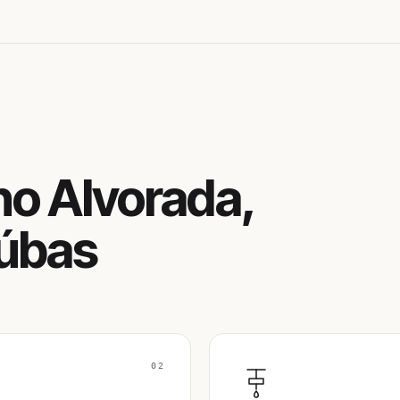
no Alvorada,
aúbas
02