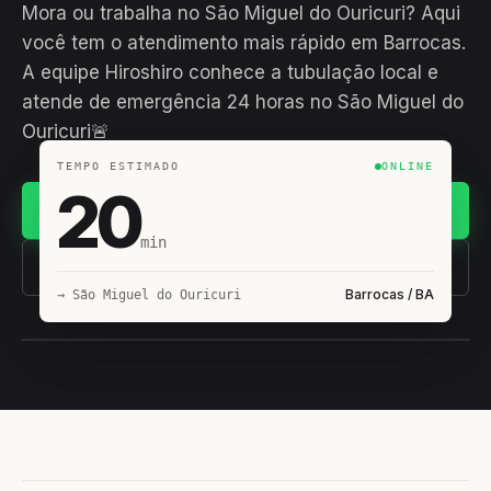
Mora ou trabalha no São Miguel do Ouricuri? Aqui
você tem o atendimento mais rápido em Barrocas.
A equipe Hiroshiro conhece a tubulação local e
atende de emergência 24 horas no São Miguel do
Ouricuri🚨
TEMPO ESTIMADO
ONLINE
20
Chamar no WhatsApp
min
(11) 93407-8838
Barrocas / BA
→ São Miguel do Ouricuri
EQUIPE HIROSHIRO
EM CAMPO