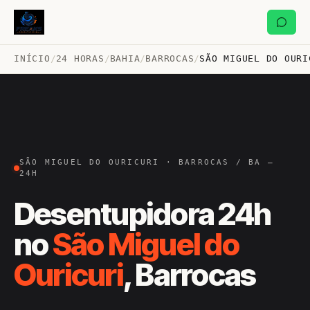
INÍCIO
/
24 HORAS
/
BAHIA
/
BARROCAS
/
SÃO MIGUEL DO OURI
SÃO MIGUEL DO OURICURI · BARROCAS / BA —
24H
Desentupidora 24h
no
São Miguel do
Ouricuri
, Barrocas