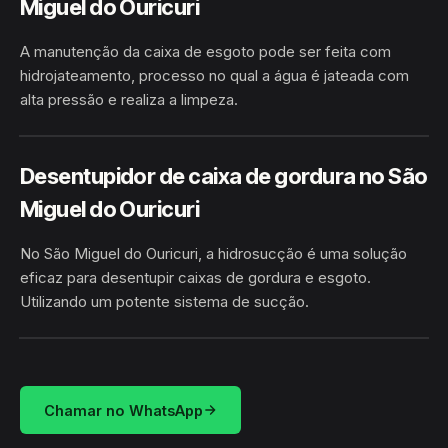
Miguel do Ouricuri
A manutenção da caixa de esgoto pode ser feita com
hidrojateamento, processo no qual a água é jateada com
alta pressão e realiza a limpeza.
SÃO MIGUEL DO OURICURI ·
HIDROJATEAMENTO
BARROCAS/BA
Desentupidor de caixa de gordura no São
Miguel do Ouricuri
No São Miguel do Ouricuri, a hidrosucção é uma solução
eficaz para desentupir caixas de gordura e esgoto.
Utilizando um potente sistema de sucção.
SÃO MIGUEL DO OURICURI ·
HIDROSUCÇÃO
BARROCAS/BA
Chamar no WhatsApp