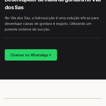
dos Sas
No Vila dos Sas, a hidrosucção é uma solução eficaz para
desentupir caixas de gordura e esgoto. Utilizando um
potente sistema de sucção.
HIDROSUCÇÃO
VILA DOS SAS · BARREIRAS/BA
Chamar no WhatsApp
CAMINHÃO LIMPA-FOSSA
BARREIRAS / BA