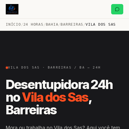
INÍCIO
/
24 HORAS
/
BAHIA
/
BARREIRAS
/
VILA DOS SAS
VILA DOS SAS · BARREIRAS / BA — 24H
Desentupidora 24h
no
Vila dos Sas
,
Barreiras
Mora ou trabalha no Vila dos Sas? Aqui você tem