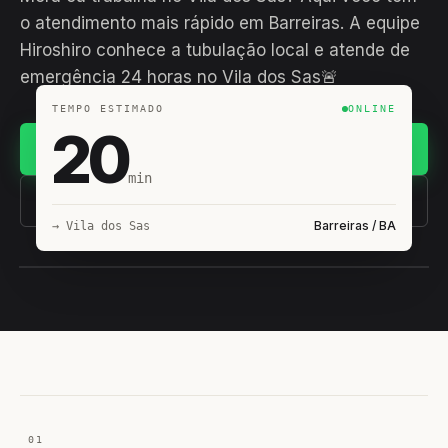
o atendimento mais rápido em Barreiras. A equipe
Hiroshiro conhece a tubulação local e atende de
emergência 24 horas no Vila dos Sas🚨
TEMPO ESTIMADO
ONLINE
20
Chamar no WhatsApp
min
(11) 93407-8838
Barreiras / BA
→ Vila dos Sas
EQUIPE HIROSHIRO
EM CAMPO
01