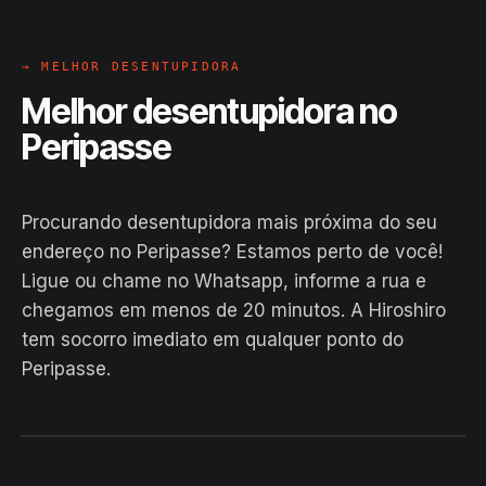
→ MELHOR DESENTUPIDORA
Melhor desentupidora no
Peripasse
Procurando desentupidora mais próxima do seu
endereço no Peripasse? Estamos perto de você!
Ligue ou chame no Whatsapp, informe a rua e
chegamos em menos de 20 minutos. A Hiroshiro
tem socorro imediato em qualquer ponto do
Peripasse.
EM CAMPO
Hiroshiro · Peripasse, Barra
24H