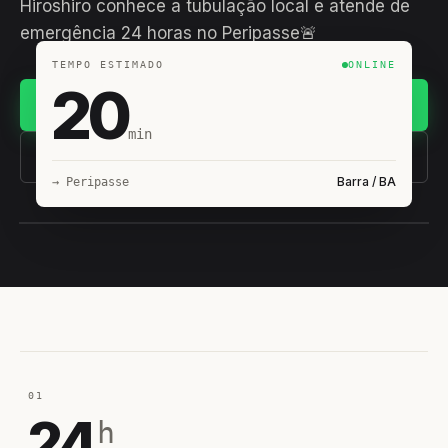
Hiroshiro conhece a tubulação local e atende de
emergência 24 horas no Peripasse🚨
TEMPO ESTIMADO
ONLINE
20
Chamar no WhatsApp
min
(11) 93407-8838
Barra / BA
→ Peripasse
EQUIPE HIROSHIRO
EM CAMPO
01
24
h