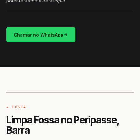
potente sistema de sucção.
HIDROSUCÇÃO
PERIPASSE · BARRA/BA
Chamar no WhatsApp
CAMINHÃO LIMPA-FOSSA
BARRA / BA
→ FOSSA
Limpa Fossa no Peripasse,
Barra