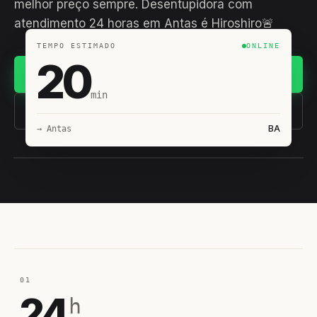
melhor preço sempre. Desentupidora com
atendimento 24 horas em Antas é Hiroshiro🚨
TEMPO ESTIMADO
ONLINE
20
Chamar no WhatsApp
min
(11) 93407-8838
BA
→ Antas
EQUIPE HIROSHIRO
EM CAMPO
01
24
h