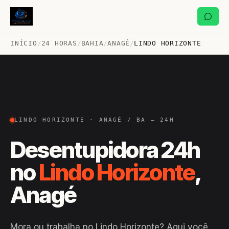
INÍCIO
/
24 HORAS
/
BAHIA
/
ANAGÉ
/
LINDO HORIZONTE
LINDO HORIZONTE · ANAGÉ / BA — 24H
Desentupidora 24h
no
Lindo Horizonte
,
Anagé
Mora ou trabalha no Lindo Horizonte? Aqui você