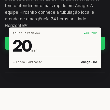
tem o atendimento mais rápido em Anagé. A
equipe Hiroshiro conhece a tubulação local e
atende de emergência 24 horas no Lindo
Horizonte🚨
TEMPO ESTIMADO
ONLINE
20
Chamar no WhatsApp
min
(11) 93407-8838
Anagé / BA
→ Lindo Horizonte
EQUIPE HIROSHIRO
EM CAMPO