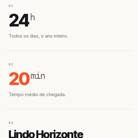
01
24
h
Todos os dias, o ano inteiro.
02
20
min
Tempo médio de chegada.
03
Lindo Horizonte