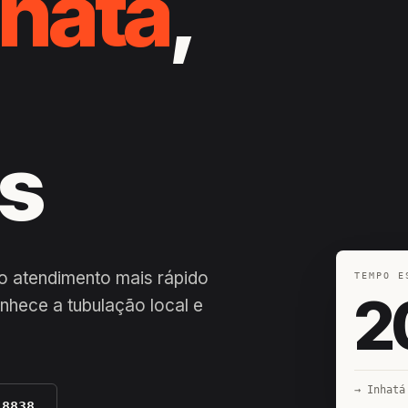
nhatá
,
s
 o atendimento mais rápido
TEMPO E
2
nhece a tubulação local e
→ Inhatá
-8838