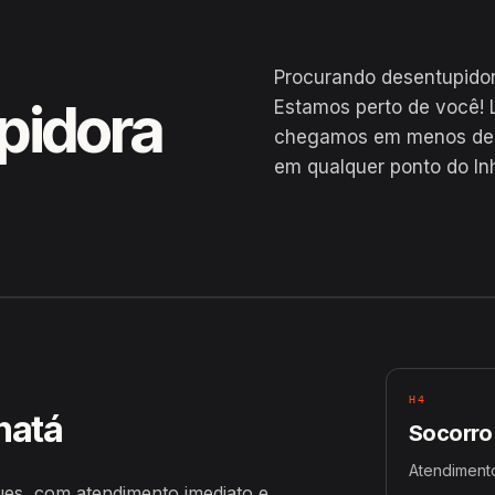
Procurando desentupidor
pidora
Estamos perto de você! 
chegamos em menos de 2
em qualquer ponto do In
gues
H4
hatá
Socorro
Atendimento
ues, com atendimento imediato e