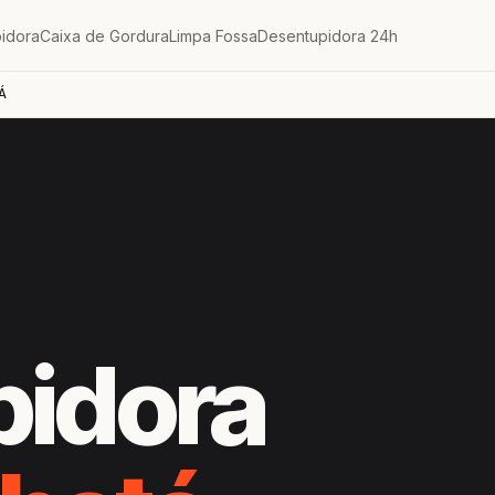
idora
Caixa de Gordura
Limpa Fossa
Desentupidora 24h
Á
pidora