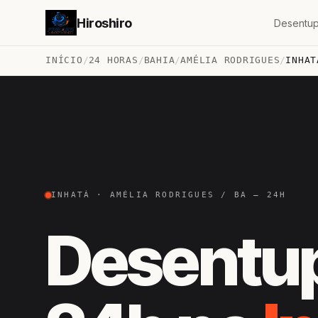
Hiroshiro
Desentup
INÍCIO
/
24 HORAS
/
BAHIA
/
AMÉLIA RODRIGUES
/
INHAT
INHATÁ · AMÉLIA RODRIGUES / BA — 24H
Desentu