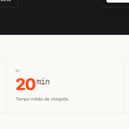
EQUIPE H
02
20
min
Tempo médio de chegada.