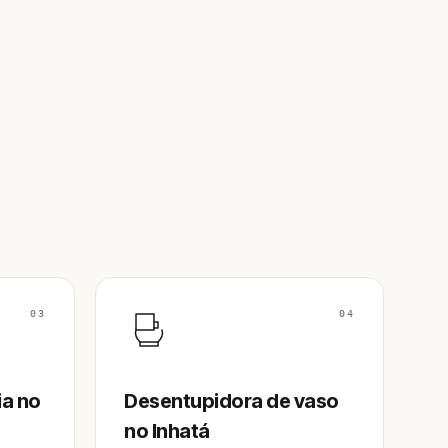
03
04
ia no
Desentupidora de vaso
no Inhatá