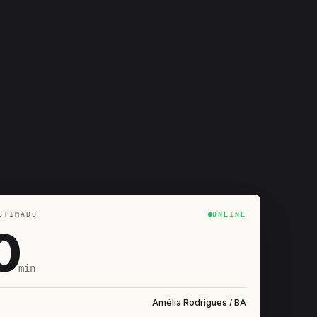
STIMADO
ONLINE
0
min
Amélia Rodrigues / BA