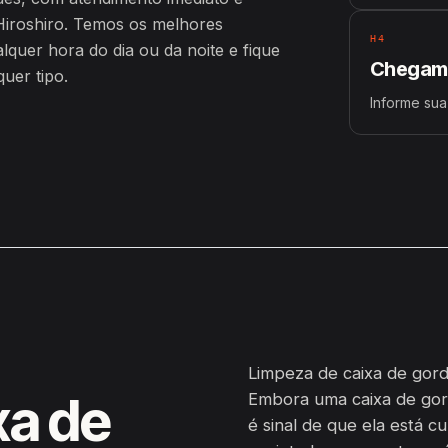
iroshiro. Temos os melhores
H4
uer hora do dia ou da noite e fique
Chegamo
uer tipo.
Informe sua 
Limpeza de caixa de gordu
xa de
Embora uma caixa de gor
é sinal de que ela está c