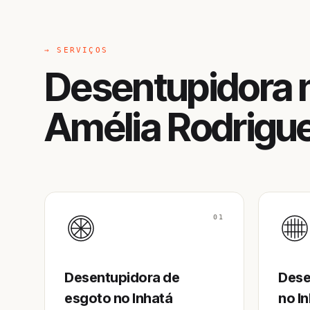
→ SERVIÇOS
Desentupidora n
Amélia Rodrigu
01
Desentupidora de
Dese
esgoto no Inhatá
no I