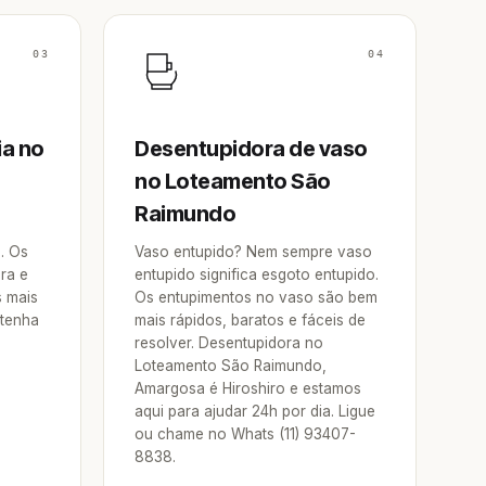
03
04
ia no
Desentupidora de vaso
no Loteamento São
Raimundo
a. Os
Vaso entupido? Nem sempre vaso
ra e
entupido significa esgoto entupido.
s mais
Os entupimentos no vaso são bem
 tenha
mais rápidos, baratos e fáceis de
resolver. Desentupidora no
Loteamento São Raimundo,
Amargosa é Hiroshiro e estamos
aqui para ajudar 24h por dia. Ligue
ou chame no Whats (11) 93407-
8838.