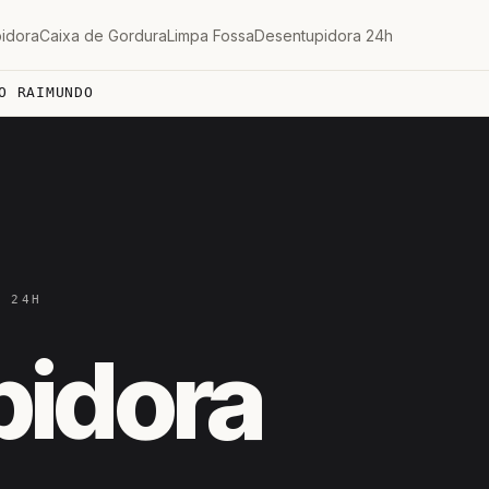
idora
Caixa de Gordura
Limpa Fossa
Desentupidora 24h
O RAIMUNDO
— 24H
pidora