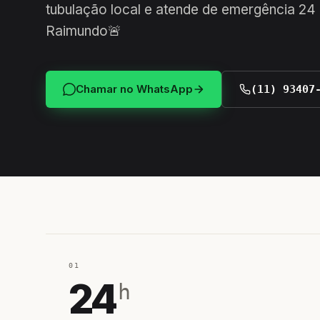
tubulação local e atende de emergência 2
Raimundo🚨
Chamar no WhatsApp
(11) 93407
01
24
h