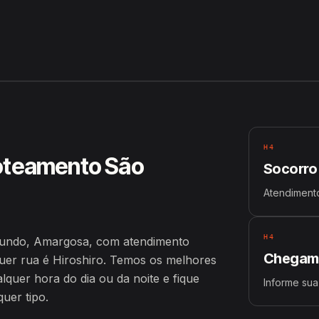
imundo, Amargosa
H4
Loteamento São
Socorro
Atendiment
H4
mundo, Amargosa, com atendimento
Chegamo
er rua é Hiroshiro. Temos os melhores
uer hora do dia ou da noite e fique
Informe su
uer tipo.