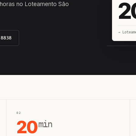
2
4 horas no Loteamento São
→ Loteam
-8838
EQUIPE H
02
20
min