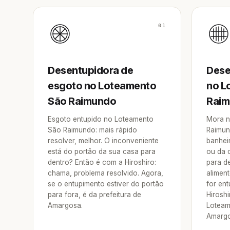
01
Desentupidora de
Dese
esgoto no Loteamento
no L
São Raimundo
Rai
Esgoto entupido no Loteamento
Mora n
São Raimundo: mais rápido
Raimun
resolver, melhor. O inconveniente
banheir
está do portão da sua casa para
ou da 
dentro? Então é com a Hiroshiro:
para d
chama, problema resolvido. Agora,
aliment
se o entupimento estiver do portão
for en
para fora, é da prefeitura de
Hirosh
Amargosa.
Loteam
Amargo