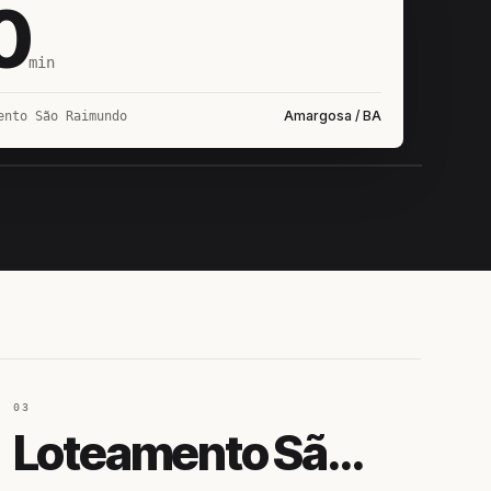
0
min
Amargosa / BA
ento São Raimundo
IROSHIRO
EM CAMPO
03
Loteamento São Raimundo