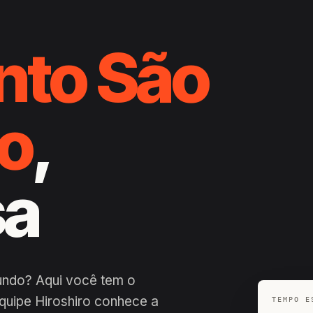
nto São
o
,
sa
undo? Aqui você tem o
quipe Hiroshiro conhece a
TEMPO E