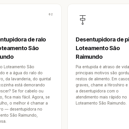
02
ntupidora de ralo
Desentupidora de p
oteamento São
Loteamento São
mundo
Raimundo
o Loteamento São
Pia entupida é atraso de vid
do e a água do ralo do
principais motivos são gordu
o, da lavanderia, do quintal
restos de alimento. Em caso
cozinha está demorando
graves, chame a Hiroshiro e
escer? Se for cabelo ou
a desentupidora com o
o, fica mais fácil. Agora, se
atendimento mais rápido no
tulho, o melhor é chamar a
Loteamento São Raimundo.
iro — desentupidora no
ento São Raimundo,
sa.