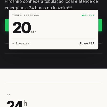
Hiroshiro conhece a tubulação local e atende de
emergência 24 horas no Icozeira🚨
TEMPO ESTIMADO
ONLINE
20
Chamar no WhatsApp
min
(11) 93407-8838
Abaré / BA
→ Icozeira
EQUIPE HIROSHIRO
EM CAMPO
01
24
h