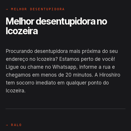
→ MELHOR DESENTUPIDORA
Melhor desentupidora no
Icozeira
Procurando desentupidora mais próxima do seu
endereço no Icozeira? Estamos perto de você!
Ligue ou chame no Whatsapp, informe a rua e
chegamos em menos de 20 minutos. A Hiroshiro
tem socorro imediato em qualquer ponto do
Icozeira.
EM CAMPO
Hiroshiro · Icozeira, Abaré
24H
→ RALO