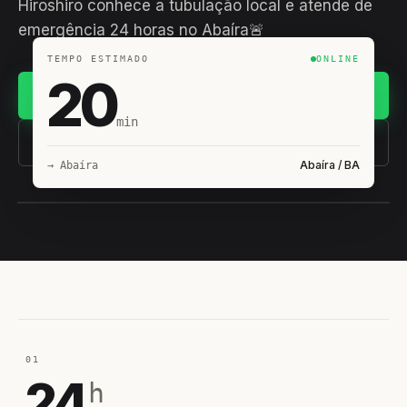
Hiroshiro conhece a tubulação local e atende de
emergência 24 horas no Abaíra🚨
TEMPO ESTIMADO
ONLINE
20
Chamar no WhatsApp
min
(11) 93407-8838
Abaíra / BA
→ Abaíra
EQUIPE HIROSHIRO
EM CAMPO
01
24
h