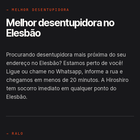
→ MELHOR DESENTUPIDORA
Melhor desentupidora no
Elesbão
Procurando desentupidora mais próxima do seu
endereço no Elesbão? Estamos perto de você!
Ligue ou chame no Whatsapp, informe a rua e
chegamos em menos de 20 minutos. A Hiroshiro
tem socorro imediato em qualquer ponto do
Elesbão.
EM CAMPO
Hiroshiro · Elesbão, Santana
24H
→ RALO