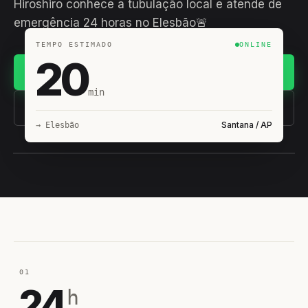
Hiroshiro conhece a tubulação local e atende de
emergência 24 horas no Elesbão🚨
TEMPO ESTIMADO
ONLINE
20
Chamar no WhatsApp
min
(11) 93407-8838
Santana / AP
→ Elesbão
EQUIPE HIROSHIRO
EM CAMPO
01
24
h