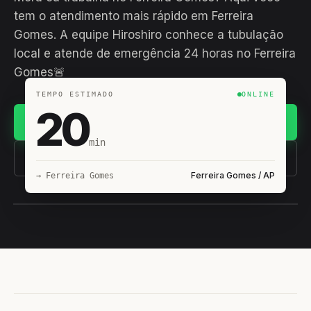
tem o atendimento mais rápido em Ferreira
Gomes. A equipe Hiroshiro conhece a tubulação
local e atende de emergência 24 horas no Ferreira
Gomes🚨
TEMPO ESTIMADO
ONLINE
20
Chamar no WhatsApp
min
(11) 93407-8838
Ferreira Gomes / AP
→ Ferreira Gomes
EQUIPE HIROSHIRO
EM CAMPO