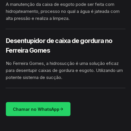
A manutenção da caixa de esgoto pode ser feita com
hidrojateamento, processo no qual a água é jateada com
alta pressão e realiza a limpeza.
FERREIRA GOMES · FERREIRA
HIDROJATEAMENTO
GOMES/AP
Desentupidor de caixa de gordura no
Ferreira Gomes
No Ferreira Gomes, a hidrosucção é uma solução eficaz
para desentupir caixas de gordura e esgoto. Utilizando um
potente sistema de sucção.
HIDROSUCÇÃO
FERREIRA GOMES · FERREIRA GOMES/AP
Chamar no WhatsApp