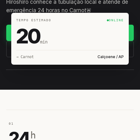
Hiroshiro conhece a tubulação local e atende de
emergência 24 horas no Carnot🚨
TEMPO ESTIMADO
ONLINE
20
Chamar no WhatsApp
min
(11) 93407-8838
Calçoene / AP
→ Carnot
EQUIPE HIROSHIRO
EM CAMPO
01
24
h