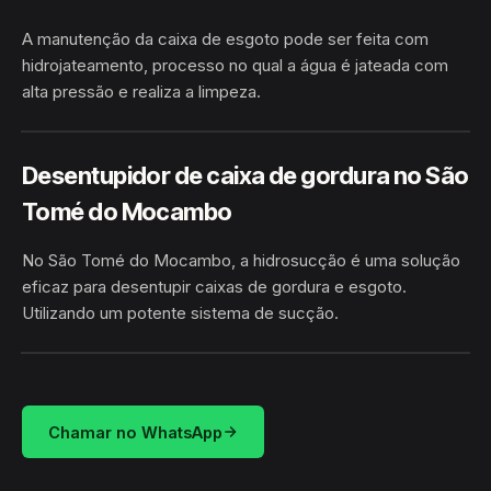
A manutenção da caixa de esgoto pode ser feita com
hidrojateamento, processo no qual a água é jateada com
alta pressão e realiza a limpeza.
SÃO TOMÉ DO MOCAMBO ·
HIDROJATEAMENTO
PARINTINS/AM
Desentupidor de caixa de gordura no São
Tomé do Mocambo
No São Tomé do Mocambo, a hidrosucção é uma solução
eficaz para desentupir caixas de gordura e esgoto.
Utilizando um potente sistema de sucção.
HIDROSUCÇÃO
SÃO TOMÉ DO MOCAMBO · PARINTINS/AM
Chamar no WhatsApp