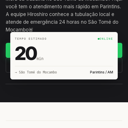
você tem o atendimento mais rápido em Parintins.
A equipe Hiroshiro conhece a tubulação local e
atende de emergência 24 horas no São Tomé do
Mocambo🚨
TEMPO ESTIMADO
ONLINE
20
Chamar no WhatsApp
min
(11) 93407-8838
Parintins / AM
→ São Tomé do Mocambo
EQUIPE HIROSHIRO
EM CAMPO