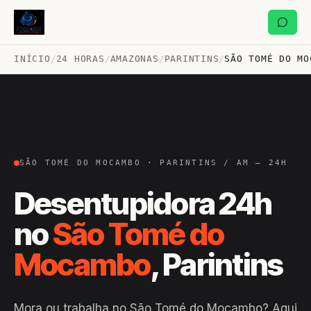
INÍCIO
/
24 HORAS
/
AMAZONAS
/
PARINTINS
/
SÃO TOMÉ DO MO
SÃO TOMÉ DO MOCAMBO · PARINTINS / AM — 24H
Desentupidora 24h
no
São Tomé do
Mocambo
, Parintins
Mora ou trabalha no São Tomé do Mocambo? Aqui