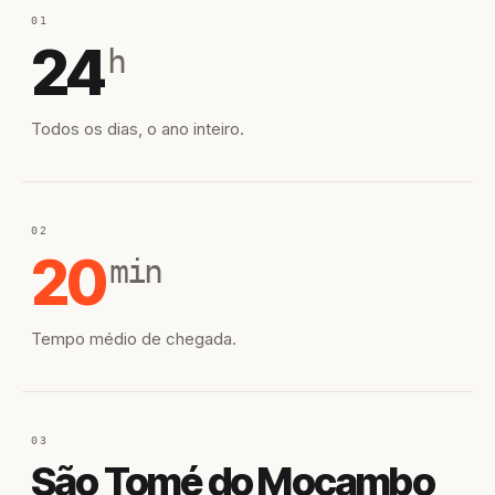
01
24
h
Todos os dias, o ano inteiro.
02
20
min
Tempo médio de chegada.
03
São Tomé do Mocambo