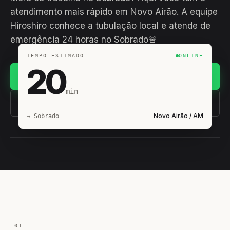
atendimento mais rápido em Novo Airão. A equipe
Hiroshiro conhece a tubulação local e atende de
emergência 24 horas no Sobrado🚨
TEMPO ESTIMADO
ONLINE
20
Chamar no WhatsApp
min
(11) 93407-8838
Novo Airão / AM
→ Sobrado
EQUIPE HIROSHIRO
EM CAMPO
01