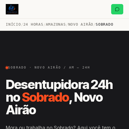
INÍCIO
/
24 HORAS
/
AMAZONAS
/
NOVO AIRÃO
/
SOBRADO
SOBRADO · NOVO AIRÃO / AM — 24H
Desentupidora 24h
no
Sobrado
, Novo
Airão
Mora ou trabalha no Sobrado? Aqui você tem o