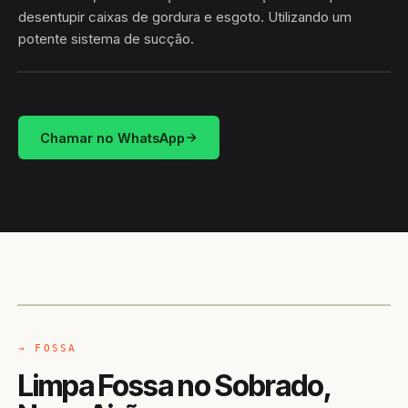
desentupir caixas de gordura e esgoto. Utilizando um
potente sistema de sucção.
HIDROSUCÇÃO
SOBRADO · NOVO AIRÃO/AM
Chamar no WhatsApp
CAMINHÃO LIMPA-FOSSA
NOVO AIRÃO / AM
→ FOSSA
Limpa Fossa no Sobrado,