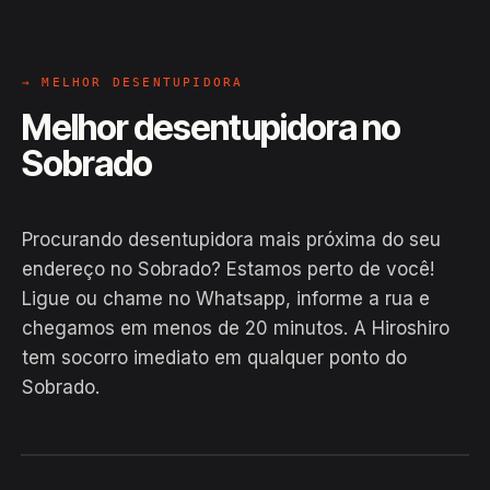
→ MELHOR DESENTUPIDORA
Melhor desentupidora no
Sobrado
Procurando desentupidora mais próxima do seu
endereço no Sobrado? Estamos perto de você!
Ligue ou chame no Whatsapp, informe a rua e
chegamos em menos de 20 minutos. A Hiroshiro
tem socorro imediato em qualquer ponto do
Sobrado.
EM CAMPO
Hiroshiro · Sobrado, Novo Airão
24H