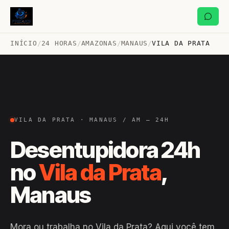
INÍCIO
/
24 HORAS
/
AMAZONAS
/
MANAUS
/
VILA DA PRATA
VILA DA PRATA · MANAUS / AM — 24H
Desentupidora 24h
no
Vila da Prata
,
Manaus
Mora ou trabalha no Vila da Prata? Aqui você tem