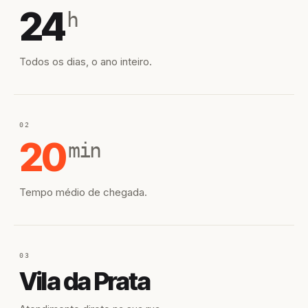
24
h
Todos os dias, o ano inteiro.
02
20
min
Tempo médio de chegada.
03
Vila da Prata