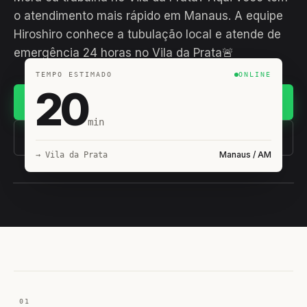
o atendimento mais rápido em Manaus. A equipe
Hiroshiro conhece a tubulação local e atende de
emergência 24 horas no Vila da Prata🚨
TEMPO ESTIMADO
ONLINE
20
Chamar no WhatsApp
min
(11) 93407-8838
Manaus / AM
→ Vila da Prata
EQUIPE HIROSHIRO
EM CAMPO
01