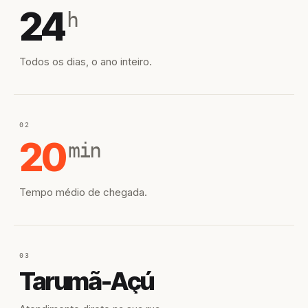
24
h
Todos os dias, o ano inteiro.
02
20
min
Tempo médio de chegada.
03
Tarumã-Açú