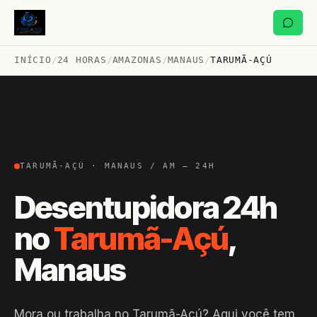
INÍCIO
/
24 HORAS
/
AMAZONAS
/
MANAUS
/
TARUMÃ-AÇÚ
TARUMÃ-AÇÚ · MANAUS / AM — 24H
Desentupidora 24h
no
Tarumã-Açú
,
Manaus
Mora ou trabalha no Tarumã-Açú? Aqui você tem