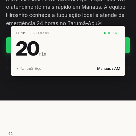
o atendimento mais rápido em Manaus. A equipe
Hiroshiro conhece a tubulação local e atende de
emergência 24 horas no Tarumã-Açú🚨
TEMPO ESTIMADO
ONLINE
20
Chamar no WhatsApp
min
(11) 93407-8838
Manaus / AM
→ Tarumã-Açú
EQUIPE HIROSHIRO
EM CAMPO
01