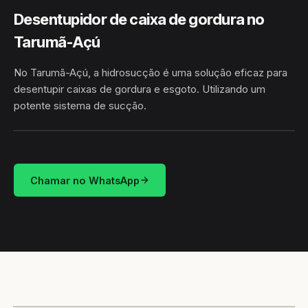
Desentupidor de caixa de gordura no
Tarumã-Açú
No Tarumã-Açú, a hidrosucção é uma solução eficaz para
desentupir caixas de gordura e esgoto. Utilizando um
potente sistema de sucção.
HIDROSUCÇÃO
TARUMÃ-AÇÚ · MANAUS/AM
Chamar no WhatsApp
CAMINHÃO LIMPA-FOSSA
MANAUS / AM