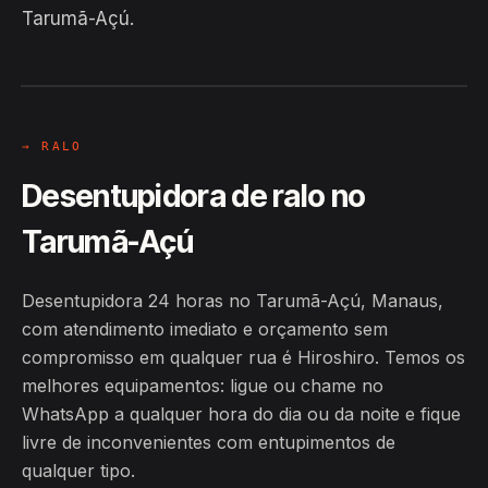
Tarumã-Açú.
EM CAMPO
Hiroshiro · Tarumã-Açú, Manaus
24H
→ RALO
Desentupidora de ralo no
Tarumã-Açú
Desentupidora 24 horas no Tarumã-Açú, Manaus,
com atendimento imediato e orçamento sem
compromisso em qualquer rua é Hiroshiro. Temos os
melhores equipamentos: ligue ou chame no
WhatsApp a qualquer hora do dia ou da noite e fique
livre de inconvenientes com entupimentos de
qualquer tipo.