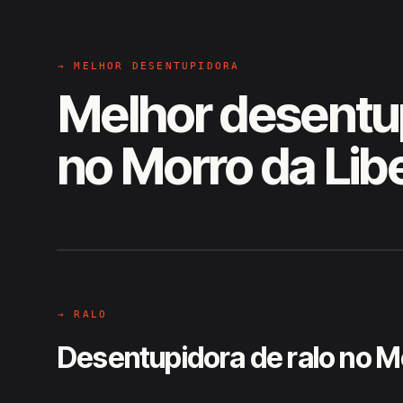
→ MELHOR DESENTUPIDORA
Melhor desentu
no Morro da Li
EM CAMPO
Hiroshiro · Morro da Liberdade
→ RALO
Desentupidora de ralo no M