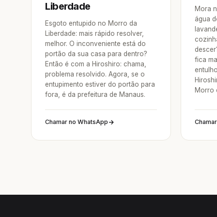
Liberdade
Mora n
água d
Esgoto entupido no Morro da
lavande
Liberdade: mais rápido resolver,
cozinh
melhor. O inconveniente está do
descer
portão da sua casa para dentro?
fica ma
Então é com a Hiroshiro: chama,
entulh
problema resolvido. Agora, se o
Hirosh
entupimento estiver do portão para
Morro 
fora, é da prefeitura de Manaus.
Chamar no WhatsApp
Chamar