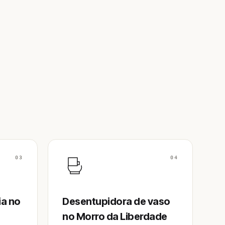
03
04
ia no
Desentupidora de vaso
no Morro da Liberdade