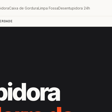
idora
Caixa de Gordura
Limpa Fossa
Desentupidora 24h
ERDADE
pidora