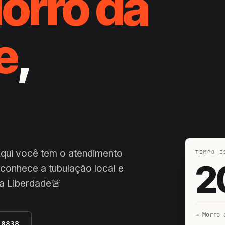
orro da
e
,
Aqui você tem o atendimento
TEMPO E
2
conhece a tubulação local e
a Liberdade🚨
→ Morro 
-8838