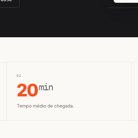
EQUIPE H
02
20
min
Tempo médio de chegada.