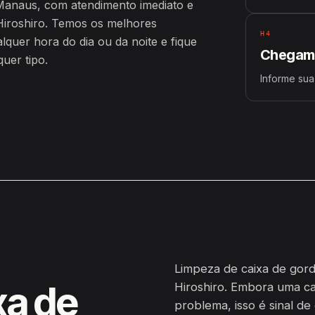
Manaus, com atendimento imediato e
iroshiro. Temos os melhores
H4
uer hora do dia ou da noite e fique
Chegamo
uer tipo.
Informe sua
Limpeza de caixa de gor
xa de
Hiroshiro. Embora uma c
problema, isso é sinal de