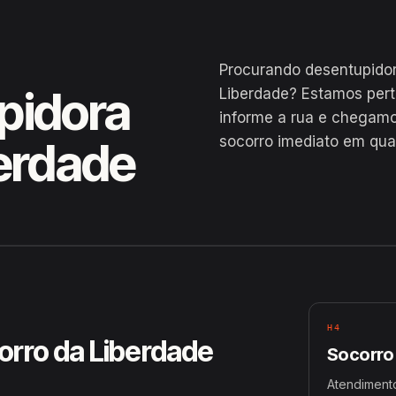
Procurando desentupido
pidora
Liberdade? Estamos per
informe a rua e chegamo
socorro imediato em qua
berdade
, Manaus
H4
orro da Liberdade
Socorro
Atendiment