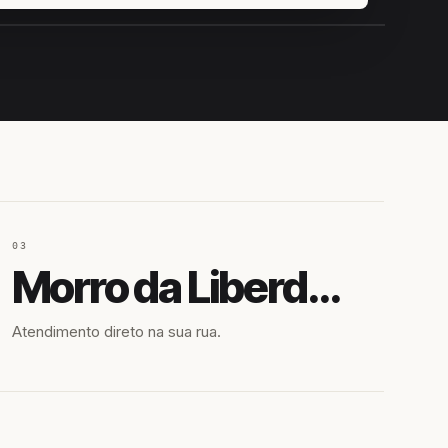
IROSHIRO
EM CAMPO
03
Morro da Liberdade
Atendimento direto na sua rua.