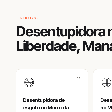
→ SERVIÇOS
Desentupidora 
Liberdade, Man
01
Desentupidora de
Dese
esgoto no Morro da
no M