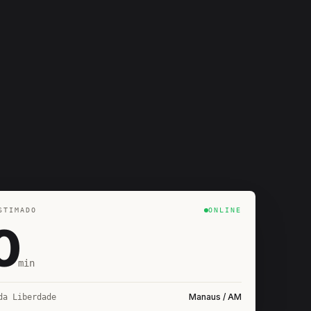
STIMADO
ONLINE
0
min
Manaus / AM
da Liberdade