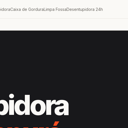
idora
Caixa de Gordura
Limpa Fossa
Desentupidora 24h
pidora