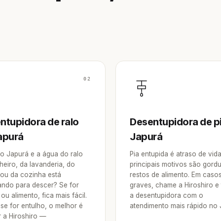
02
ntupidora de ralo
Desentupidora de p
apurá
Japurá
o Japurá e a água do ralo
Pia entupida é atraso de vid
heiro, da lavanderia, do
principais motivos são gordu
 ou da cozinha está
restos de alimento. Em caso
ndo para descer? Se for
graves, chame a Hiroshiro e
ou alimento, fica mais fácil.
a desentupidora com o
se for entulho, o melhor é
atendimento mais rápido no 
 a Hiroshiro —