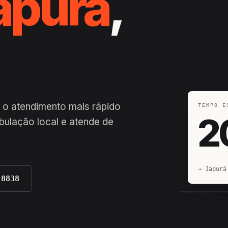
apurá
,
 o atendimento mais rápido
TEMPO E
2
bulação local e atende de
→ Japurá
-8838
EQUIPE H