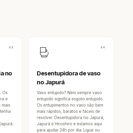
03
04
ia no
Desentupidora de vaso
no Japurá
a. Os
Vaso entupido? Nem sempre vaso
ra e
entupido significa esgoto entupido.
s mais
Os entupimentos no vaso são bem
 tenha
mais rápidos, baratos e fáceis de
resolver. Desentupidora no Japurá,
Japurá.
Japurá é Hiroshiro e estamos aqui
para ajudar 24h por dia. Ligue ou