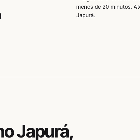
menos de 20 minutos. At
o
Japurá.
no Japurá,