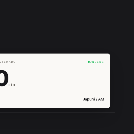
STIMADO
ONLINE
0
min
Japurá / AM
IROSHIRO
EM CAMPO