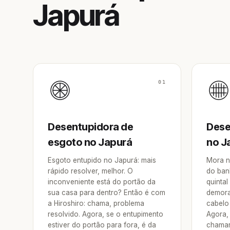
Japurá
01
Desentupidora de
Dese
esgoto no Japurá
no J
Esgoto entupido no Japurá: mais
Mora n
rápido resolver, melhor. O
do ban
inconveniente está do portão da
quintal
sua casa para dentro? Então é com
demora
a Hiroshiro: chama, problema
cabelo 
resolvido. Agora, se o entupimento
Agora, 
estiver do portão para fora, é da
chamar